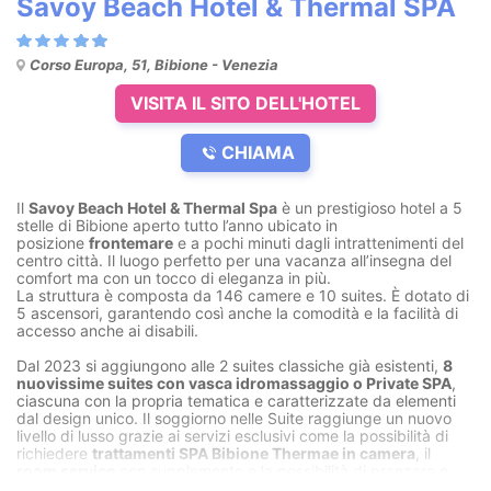
Savoy Beach Hotel & Thermal SPA
Corso Europa, 51, Bibione - Venezia
VISITA IL SITO DELL'HOTEL
CHIAMA
Il
Savoy Beach Hotel & Thermal Spa
è un prestigioso hotel a 5
stelle di Bibione aperto tutto l’anno ubicato in
posizione
frontemare
e a pochi minuti dagli intrattenimenti del
centro città. Il luogo perfetto per una vacanza all’insegna del
comfort ma con un tocco di eleganza in più.
La struttura è composta da 146 camere e 10 suites. È dotato di
5 ascensori, garantendo così anche la comodità e la facilità di
accesso anche ai disabili.
Dal 2023 si aggiungono alle 2 suites classiche già esistenti,
8
nuovissime suites con vasca idromassaggio o Private SPA
,
ciascuna con la propria tematica e caratterizzate da elementi
dal design unico. Il soggiorno nelle Suite raggiunge un nuovo
livello di lusso grazie ai servizi esclusivi come la possibilità di
richiedere
trattamenti SPA Bibione Thermae in camera
, il
room service
con supplemento e la possibilità di pranzare e
cenare nel rinomato
ristorante à la carte Duca d’Aosta
.