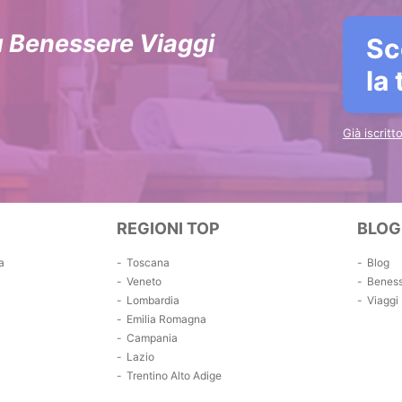
u Benessere Viaggi
Sc
la
Già iscrit
REGIONI TOP
BLOG
a
Toscana
Blog
Veneto
Benes
Lombardia
Viaggi
Emilia Romagna
Campania
Lazio
Trentino Alto Adige