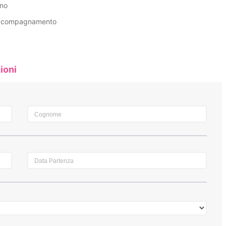
uno
i accompagnamento
ioni