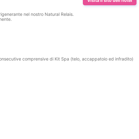
Visita il sito dell'hotel
rigenerante nel nostro Natural Relais.
mente.
nsecutive comprensive di Kit Spa (telo, accappatoio ed infradito)