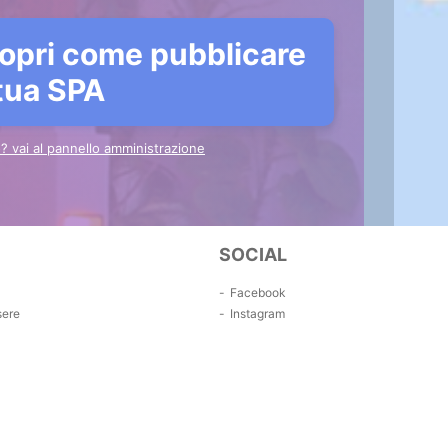
opri come pubblicare
 tua SPA
to? vai al pannello amministrazione
SOCIAL
Facebook
sere
Instagram