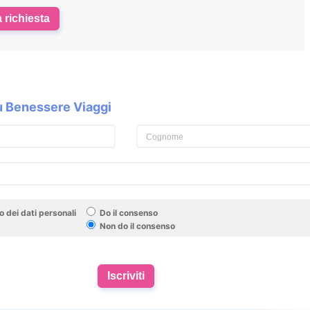
a richiesta
su Benessere Viaggi
 dei dati personali
Do il consenso
Non do il consenso
Iscriviti