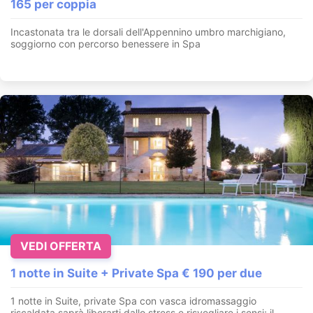
165 per coppia
Incastonata tra le dorsali dell'Appennino umbro marchigiano,
soggiorno con percorso benessere in Spa
VEDI OFFERTA
1 notte in Suite + Private Spa € 190 per due
1 notte in Suite, private Spa con vasca idromassaggio
riscaldata saprà liberarti dallo stress e risvegliare i sensi; il