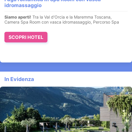
Tra il Lago e le Terme, un romantico hotel con spa e percorsi
benessere.
SPA Aquavitae di 2.000 mq
. Un’oasi di lusso ...
SCOPRI HOTEL
In Evidenza