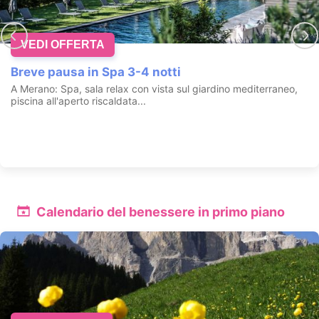
VEDI OFFERTA
Pausa romantica Gourmet alle Grotte Saline
Etrusche
A BAGNO VIGNONI Pernottamento e prima colazione. Grotte
Saline Etrusche con: Balneum Salis 32° e Grotta Salina 33°,
Etrusci Balneum 34°, Grotta Etrusca 55°, Balneum Thermae 37°
e Grotta T...
Calendario del benessere in primo piano