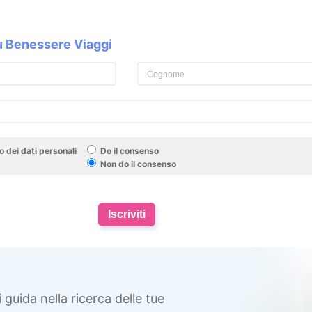
su Benessere Viaggi
 dei dati personali
Do il consenso
Non do il consenso
Iscriviti
i guida nella ricerca delle tue