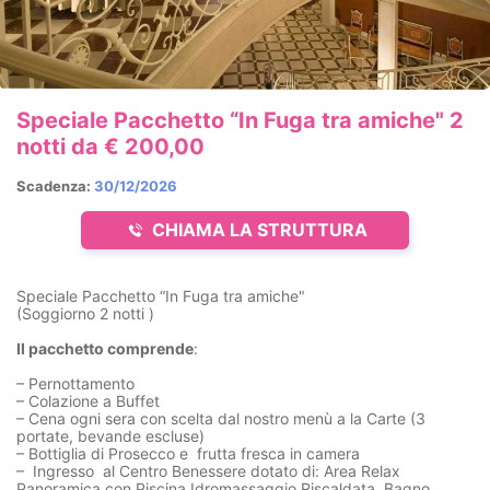
Speciale Pacchetto “In Fuga tra amiche" 2
notti da € 200,00
Scadenza:
30/12/2026
CHIAMA LA STRUTTURA
Speciale Pacchetto “In Fuga tra amiche"
(Soggiorno 2 notti )
Il pacchetto comprende
:
– Pernottamento
– Colazione a Buffet
– Cena ogni sera con scelta dal nostro menù a la Carte (3
portate, bevande escluse)
– Bottiglia di Prosecco e frutta fresca in camera
– Ingresso al Centro Benessere dotato di: Area Relax
Panoramica con Piscina Idromassaggio Riscaldata, Bagno