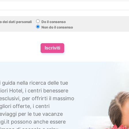
 dei dati personali
Do il consenso
Non do il consenso
Iscriviti
i guida nella ricerca delle tue
ori Hotel, i centri benessere
esclusivi, per offrirti il massimo
liori offerte, i centri
eviaggi per le tue vacanze
gi.it possono anche essere