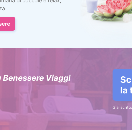
imana di coccole e relax,
za.
sere
u Benessere Viaggi
Sc
la
Già iscrit