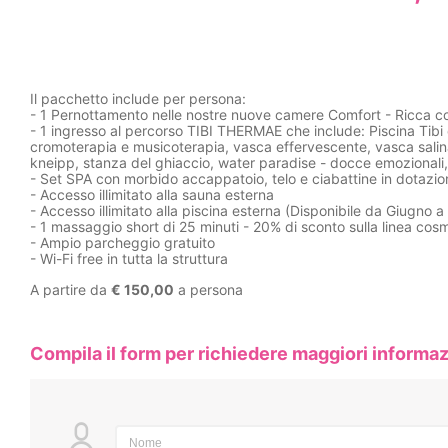
Il pacchetto include per persona:
- 1 Pernottamento nelle nostre nuove camere Comfort - Ricca co
- 1 ingresso al percorso TIBI THERMAE che include: Piscina Tibi
cromoterapia e musicoterapia, vasca effervescente, vasca sali
kneipp, stanza del ghiaccio, water paradise - docce emozionali, 
- Set SPA con morbido accappatoio, telo e ciabattine in dotazion
- Accesso illimitato alla sauna esterna
- Accesso illimitato alla piscina esterna (Disponibile da Giugno 
- 1 massaggio short di 25 minuti - 20% di sconto sulla linea cosm
- Ampio parcheggio gratuito
- Wi-Fi free in tutta la struttura
A partire da
€ 150,00
a persona
Compila il form per richiedere maggiori informaz