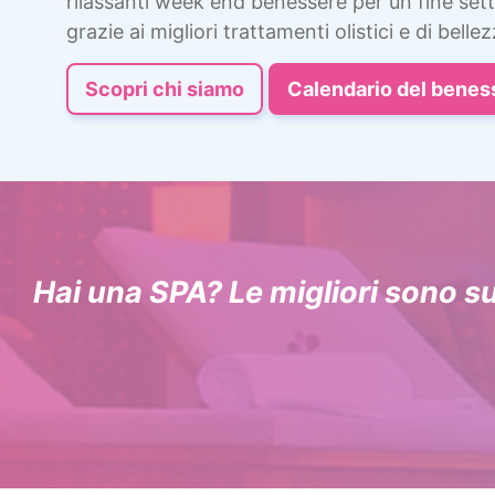
rilassanti week end benessere per un fine sett
grazie ai migliori trattamenti olistici e di bellez
Scopri chi siamo
Calendario del benes
Hai una SPA? Le migliori sono s