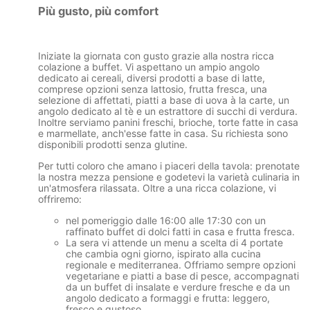
Più gusto, più comfort
Iniziate la giornata con gusto grazie alla nostra ricca
colazione a buffet
. Vi aspettano un ampio angolo
dedicato ai cereali, diversi prodotti a base di latte,
comprese opzioni senza lattosio, frutta fresca, una
selezione di affettati, piatti a base di uova à la carte, un
angolo dedicato al tè e un estrattore di succhi di verdura.
Inoltre serviamo panini freschi, brioche, torte fatte in casa
e marmellate, anch'esse fatte in casa. Su richiesta sono
disponibili prodotti senza glutine.
Per tutti coloro che amano i piaceri della tavola: prenotate
la nostra mezza pensione e godetevi la varietà culinaria in
un'atmosfera rilassata. Oltre a una ricca colazione, vi
offriremo:
nel pomeriggio dalle 16:00 alle 17:30 con un
raffinato buffet di dolci fatti in casa e frutta fresca.
La sera vi attende un menu a scelta di 4 portate
che cambia ogni giorno, ispirato alla cucina
regionale e mediterranea. Offriamo sempre opzioni
vegetariane e piatti a base di pesce, accompagnati
da un buffet di insalate e verdure fresche e da un
angolo dedicato a formaggi e frutta: leggero,
fresco e gustoso.