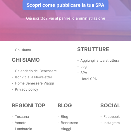
Scopri come pubblicare la tua SPA
Già iscritto? vai al pannello amministrazione
STRUTTURE
Chi siamo
CHI SIAMO
Aggiungi la tua struttura
Login
Calendario del Benessere
SPA
Iscriviti alla Newsletter
Hotel SPA
Home Benessere Viaggi
Privacy policy
REGIONI TOP
BLOG
SOCIAL
Toscana
Blog
Facebook
Veneto
Benessere
Instagram
Lombardia
Viaggi