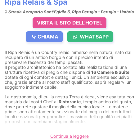
Ripa Relais & Spa
Strada Aeroporto Sant'Egidio 5, Ripa Perugia - Perugia - Umbria
VISITA IL SITO DELL'HOTEL
CHIAMA
WHATSAPP
Il Ripa Relais è un Country relais immerso nella natura, nato dal
recupero di un antico borgo e con il preciso intento di
preservare l’essenza dei tempi passati.
Il progetto architettonico ha portato alla realizzazione di una
struttura ricettiva di pregio che dispone di
16 Camere & Suite
,
dotate di ogni comfort e dettagli unici. Un ambiente esclusivo
che, grazie anche al nostro staff qualificato, saprà regalarvi un
soggiorno indimenticabile.
La gastronomia, di cui la nostra Terra è ricca, viene esaltata con
maestria dai nostri Chef al
Ristorante
, tempio antico del gusto,
dove potrete gustare il meglio della cucina locale. Le materie
prime sono attentamente selezionate dal meglio dei produttori
locali e nazionali per garantire il massimo della qualità nei piatti
proposti, che cambiano stagionalmente.
Il Relais offre ai suoi clienti un esclusiva
SPA Privata
in grado di
regalare esperienze all’insegna del totale benessere psico-fisico
Continua a leggere