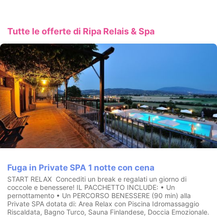
e momenti di puro romanticismo, godendo della piena
esclusività del centro benessere
.
Inoltre il nostropersonale
specializzato è pronto a prendersi cura di te rigenerando il tuo
corpo e spirito con trattamenti mirati.
Tutte le offerte di Ripa Relais & Spa
CIN:
IT054039B501006726
Fuga in Private SPA 1 notte con cena
START RELAX Concediti un break e regalati un giorno di
coccole e benessere! IL PACCHETTO INCLUDE: • Un
pernottamento • Un PERCORSO BENESSERE (90 min) alla
Private SPA dotata di: Area Relax con Piscina Idromassaggio
Riscaldata, Bagno Turco, Sauna Finlandese, Doccia Emozionale.