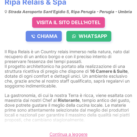
Ripa Relais & Spa
Strada Aeroporto Sant'Egidio 5, Ripa Perugia - Perugia - Umbria
VISITA IL SITO DELL'HOTEL
CHIAMA
WHATSAPP
Il Ripa Relais è un Country relais immerso nella natura, nato dal
recupero di un antico borgo e con il preciso intento di
preservare l’essenza dei tempi passati.
Il progetto architettonico ha portato alla realizzazione di una
struttura ricettiva di pregio che dispone di
16 Camere & Suite
,
dotate di ogni comfort e dettagli unici. Un ambiente esclusivo
che, grazie anche al nostro staff qualificato, saprà regalarvi un
soggiorno indimenticabile.
La gastronomia, di cui la nostra Terra è ricca, viene esaltata con
maestria dai nostri Chef al
Ristorante
, tempio antico del gusto,
dove potrete gustare il meglio della cucina locale. Le materie
prime sono attentamente selezionate dal meglio dei produttori
locali e nazionali per garantire il massimo della qualità nei piatti
proposti, che cambiano stagionalmente.
Il Relais offre ai suoi clienti un esclusiva
SPA Privata
in grado di
regalare esperienze all’insegna del totale benessere psico-fisico
Continua a leggere