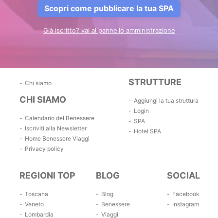
Scopri come pubblicare la tua SPA
Già iscritto? vai al pannello amministrazione
STRUTTURE
Chi siamo
CHI SIAMO
Aggiungi la tua struttura
Login
Calendario del Benessere
SPA
Iscriviti alla Newsletter
Hotel SPA
Home Benessere Viaggi
Privacy policy
REGIONI TOP
BLOG
SOCIAL
Toscana
Blog
Facebook
Veneto
Benessere
Instagram
Lombardia
Viaggi