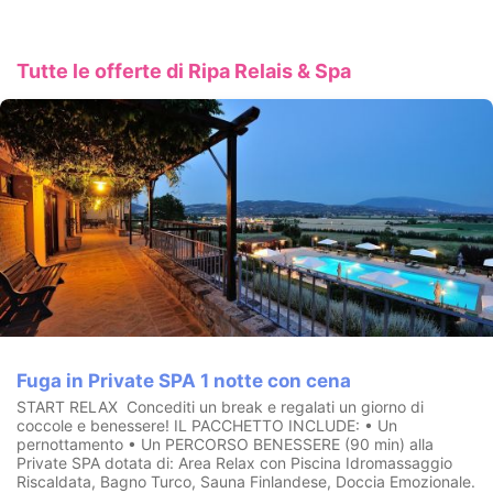
e momenti di puro romanticismo, godendo della piena
esclusività del centro benessere
.
Inoltre il nostropersonale
specializzato è pronto a prendersi cura di te rigenerando il tuo
corpo e spirito con trattamenti mirati.
Tutte le offerte di Ripa Relais & Spa
CIN:
IT054039B501006726
Fuga in Private SPA 1 notte con cena
START RELAX Concediti un break e regalati un giorno di
coccole e benessere! IL PACCHETTO INCLUDE: • Un
pernottamento • Un PERCORSO BENESSERE (90 min) alla
Private SPA dotata di: Area Relax con Piscina Idromassaggio
Riscaldata, Bagno Turco, Sauna Finlandese, Doccia Emozionale.