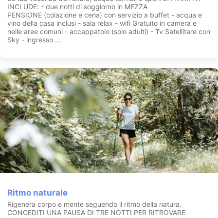
Intrattenimento e giochi saranno all’ordine del giorno in
INCLUDE: - due notti di soggiorno in MEZZA
compagnia del nostro staff dedicato e di un padrone di casa
PENSIONE (colazione e cena) con servizio a buffet - acqua e
molto speciale: Gnomo Mentino!
vino della casa inclusi - sala relax - wifi Gratuito in camera e
nelle aree comuni - accappatoio (solo adulti) - Tv Satellitare con
Presso la nostra struttura troverete tutto il necessario per il
Sky - ingresso ...
confort dei vostri bimbi: seggioloni per la pappa, culle e
fasciatoi, biciclette con seggiolino e zainetto porta bimbi per
escursioni con tutta la famiglia, un nuovissimo parco giochi
all’aperto.
CIN:
IT040001A12U7JOWPA
Ritmo naturale
Rigenera corpo e mente seguendo il ritmo della natura.
CONCEDITI UNA PAUSA DI TRE NOTTI PER RITROVARE