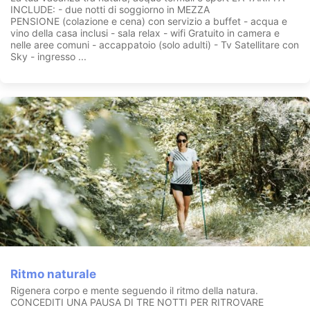
Intrattenimento e giochi saranno all’ordine del giorno in
INCLUDE: - due notti di soggiorno in MEZZA
compagnia del nostro staff dedicato e di un padrone di casa
PENSIONE (colazione e cena) con servizio a buffet - acqua e
molto speciale: Gnomo Mentino!
vino della casa inclusi - sala relax - wifi Gratuito in camera e
nelle aree comuni - accappatoio (solo adulti) - Tv Satellitare con
Presso la nostra struttura troverete tutto il necessario per il
Sky - ingresso ...
confort dei vostri bimbi: seggioloni per la pappa, culle e
fasciatoi, biciclette con seggiolino e zainetto porta bimbi per
escursioni con tutta la famiglia, un nuovissimo parco giochi
all’aperto.
CIN:
IT040001A12U7JOWPA
Ritmo naturale
Rigenera corpo e mente seguendo il ritmo della natura.
CONCEDITI UNA PAUSA DI TRE NOTTI PER RITROVARE