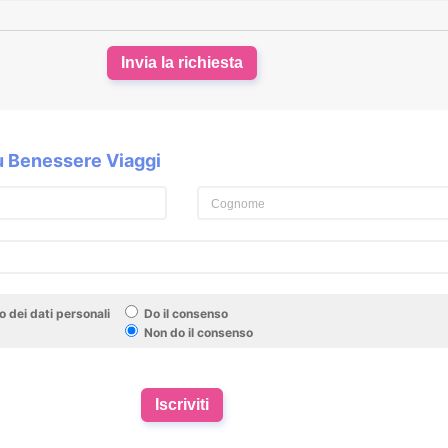
Invia la richiesta
su Benessere Viaggi
 dei dati personali
Do il consenso
Non do il consenso
Iscriviti