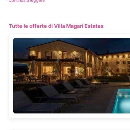
Continua a leggere
Rilassatevi e concedetevi un momento di coccole nella Magari E
giornata trascorsa a esplorare la zona.
La spa offre piscina, jacuzzi, bagno turco, sauna, area relax e s
La nostra area benessere può essere prenotata esclusivamente tra
Tutte le offerte di Villa Magari Estates