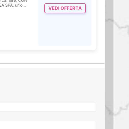
te camere, CON
 SPA, un’o...
VEDI OFFERTA