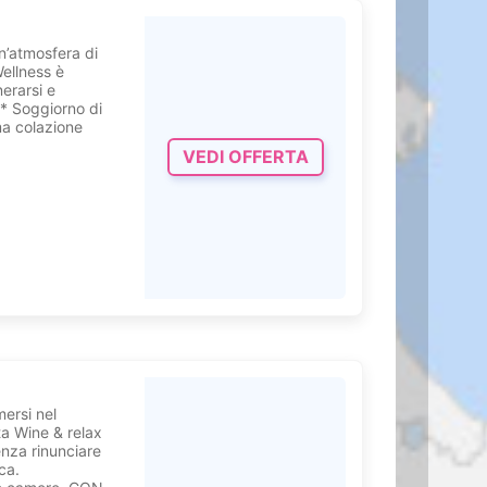
n’atmosfera di
Wellness è
nerarsi e
 * Soggiorno di
ma colazione
VEDI OFFERTA
ersi nel
rta Wine & relax
enza rinunciare
ca.