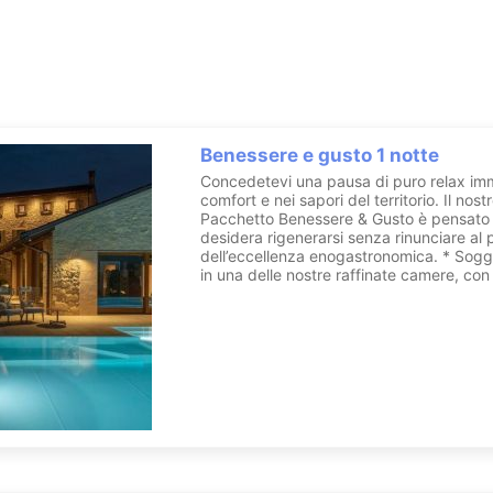
states Spa, per un'esperienza davvero rigenerante e rilassante, mer
ale per trattamenti, perfette per soddisfare ogni vostra esigenza.
mite la reception, mentre la piscina è aperta agli ospiti durante tut
Benessere e gusto 1 notte
Concedetevi una pausa di puro relax imm
comfort e nei sapori del territorio. Il nost
Pacchetto Benessere & Gusto è pensato 
desidera rigenerarsi senza rinunciare al 
dell’eccellenza enogastronomica. * Soggi
in una delle nostre raffinate camere, con 