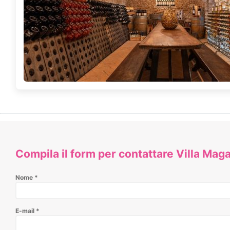
Compila il form per contattare Villa Maga
Nome
*
E-mail
*