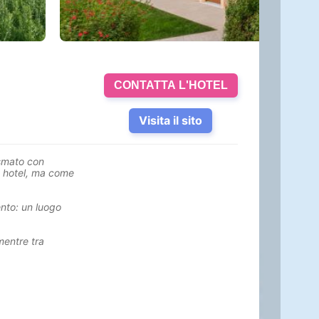
CONTATTA L'HOTEL
Visita il sito
lasmato con
e hotel, ma come
ento: un luogo
 mentre tra