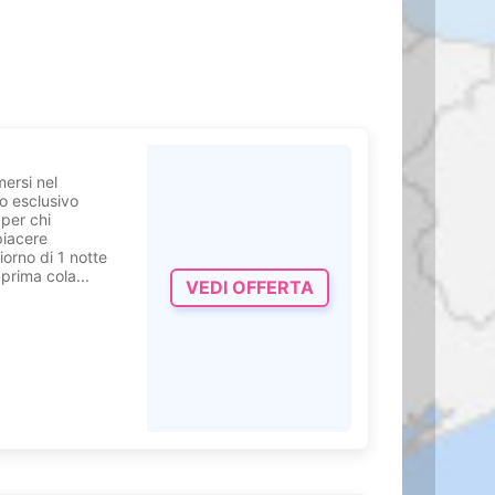
itata dopo una
ta la giornata.
ersi nel
ro esclusivo
per chi
piacere
orno di 1 notte
prima cola...
VEDI OFFERTA