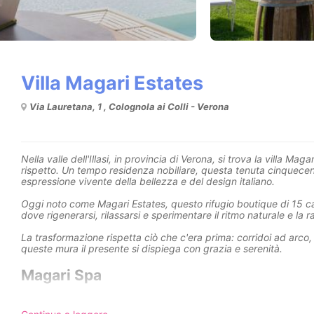
Villa Magari Estates
Via Lauretana, 1 , Colognola ai Colli - Verona
Nella valle dell'Illasi, in provincia di Verona, si trova la villa Ma
rispetto. Un tempo residenza nobiliare, questa tenuta cinquecen
espressione vivente della bellezza e del design italiano.
Oggi noto come Magari Estates, questo rifugio boutique di 15 ca
dove rigenerarsi, rilassarsi e sperimentare il ritmo naturale e la 
La trasformazione rispetta ciò che c'era prima: corridoi ad arco, c
queste mura il presente si dispiega con grazia e serenità.
Magari Spa
La vita è tutta una questione di equilibrio.