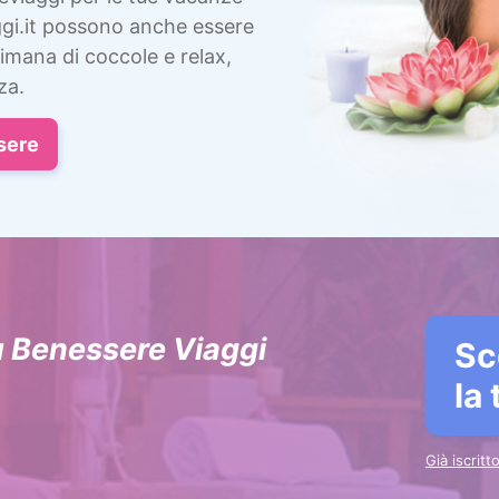
gi.it possono anche essere
imana di coccole e relax,
za.
sere
u Benessere Viaggi
Sc
la
Già iscrit