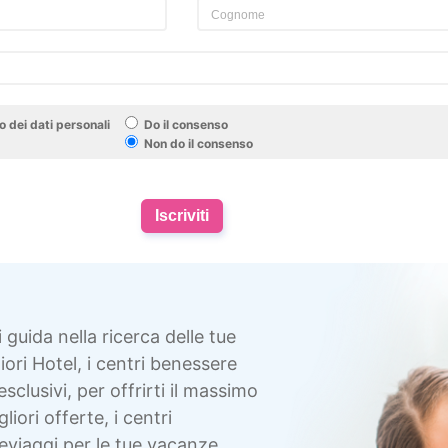
 dei dati personali
Do il consenso
Non do il consenso
Iscriviti
i guida nella ricerca delle tue
ori Hotel, i centri benessere
esclusivi, per offrirti il massimo
liori offerte, i centri
eviaggi per le tue vacanze