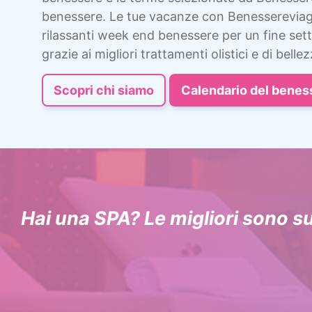
benessere. Le tue vacanze con Benessereviag
rilassanti week end benessere per un fine sett
grazie ai migliori trattamenti olistici e di bellez
Scopri chi siamo
Calendario del benes
Hai una SPA? Le migliori sono s