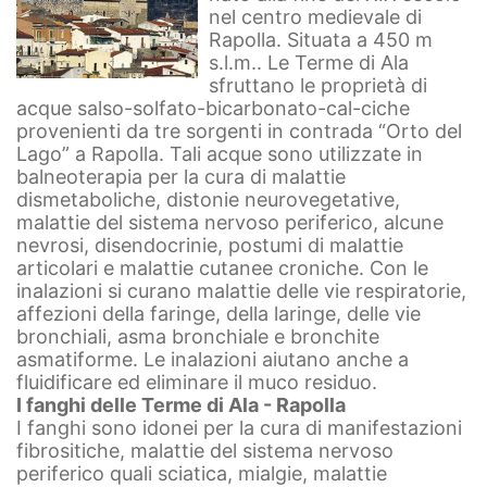
nel centro medievale di
Rapolla. Situata a 450 m
s.l.m.. Le Terme di Ala
sfruttano le proprietà di
acque salso-solfato-bicarbonato-cal-ciche
provenienti da tre sorgenti in contrada “Orto del
Lago” a Rapolla. Tali acque sono utilizzate in
balneoterapia per la cura di malattie
dismetaboliche, distonie neurovegetative,
malattie del sistema nervoso periferico, alcune
nevrosi, disendocrinie, postumi di malattie
articolari e malattie cutanee croniche. Con le
inalazioni si curano malattie delle vie respiratorie,
affezioni della faringe, della laringe, delle vie
bronchiali, asma bronchiale e bronchite
asmatiforme. Le inalazioni aiutano anche a
fluidificare ed eliminare il muco residuo.
I fanghi delle Terme di Ala - Rapolla
I fanghi sono idonei per la cura di manifestazioni
fibrositiche, malattie del sistema nervoso
periferico quali sciatica, mialgie, malattie