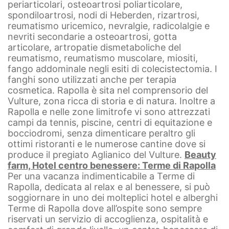
periarticolari, osteoartrosi poliarticolare,
spondiloartrosi, nodi di Heberden, rizartrosi,
reumatismo uricemico, nevralgie, radicolalgie e
nevriti secondarie a osteoartrosi, gotta
articolare, artropatie dismetaboliche del
reumatismo, reumatismo muscolare, miositi,
fango addominale negli esiti di colecistectomia. I
fanghi sono utilizzati anche per terapia
cosmetica.
Rapolla è sita nel comprensorio del
Vulture, zona ricca di storia e di natura. Inoltre a
Rapolla e nelle zone limitrofe vi sono attrezzati
campi da tennis, piscine, centri di equitazione e
bocciodromi, senza dimenticare peraltro gli
ottimi ristoranti e le numerose cantine dove si
produce il pregiato Aglianico del Vulture.
Beauty
farm, Hotel centro benessere: Terme di Rapolla
Per una vacanza indimenticabile a Terme di
Rapolla, dedicata al relax e al benessere, si può
soggiornare in uno dei molteplici hotel e alberghi
Terme di Rapolla dove all’ospite sono sempre
riservati un servizio di accoglienza, ospitalità e