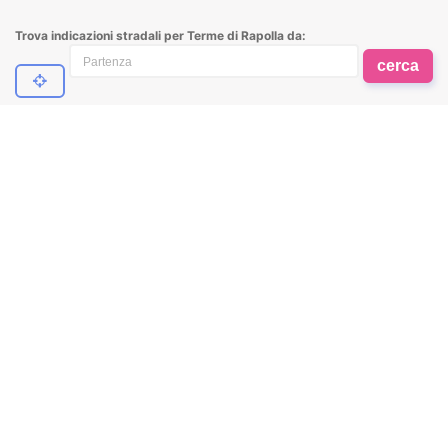
Trova indicazioni stradali per Terme di Rapolla da:
cerca
Ricevi aggiornamenti sulle Offerte degli Hotel
su Benessere Viaggi
Do il
Dichiaro di aver letto
l'informativa privacy
e
consenso
acconsento al trattamento dei dati personali
Non do il
al fine di ricevimento della newsletter.