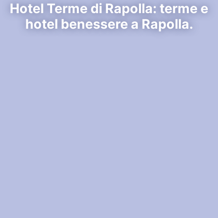
Hotel Terme di Rapolla: terme e
hotel benessere a Rapolla.