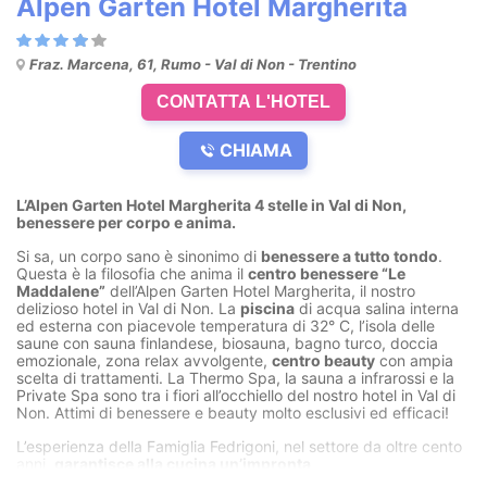
Alpen Garten Hotel Margherita
Fraz. Marcena, 61, Rumo - Val di Non - Trentino
CONTATTA L'HOTEL
CHIAMA
L’Alpen Garten Hotel Margherita 4 stelle in Val di Non,
benessere per corpo e anima.
Si sa, un corpo sano è sinonimo di
benessere a tutto tondo
.
Questa è la filosofia che anima il
centro benessere “Le
Maddalene”
dell’Alpen Garten Hotel Margherita, il nostro
delizioso hotel in Val di Non. La
piscina
di acqua salina interna
ed esterna con piacevole temperatura di 32° C, l’isola delle
saune con sauna finlandese, biosauna, bagno turco, doccia
emozionale, zona relax avvolgente,
centro beauty
con ampia
scelta di trattamenti. La Thermo Spa, la sauna a infrarossi e la
Private Spa sono tra i fiori all’occhiello del nostro hotel in Val di
Non. Attimi di benessere e beauty molto esclusivi ed efficaci!
L’esperienza della Famiglia Fedrigoni, nel settore da oltre cento
anni,
garantisce alla cucina un’impronta