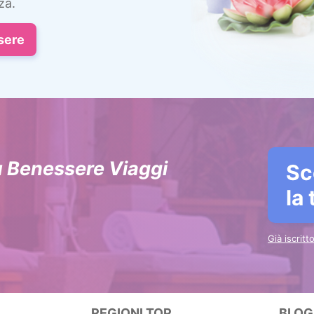
za.
sere
u Benessere Viaggi
Sc
la
Già iscrit
REGIONI TOP
BLOG