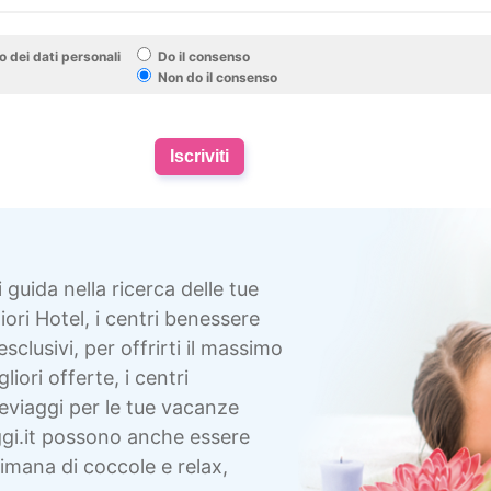
 dei dati personali
Do il consenso
Non do il consenso
Iscriviti
i guida nella ricerca delle tue
ori Hotel, i centri benessere
esclusivi, per offrirti il massimo
liori offerte, i centri
eviaggi per le tue vacanze
gi.it possono anche essere
imana di coccole e relax,