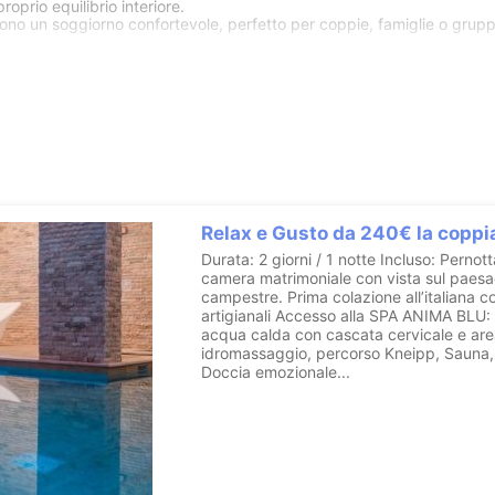
roprio equilibrio interiore.
ono un soggiorno confortevole, perfetto per coppie, famiglie o gruppi
nte o una location unica per un evento speciale,
Anima Antiqua
offr
 sannita.
Scopri l'hotel
WhatsApp
lais & Spa
Relax e Gusto da 240€ la coppi
Durata: 2 giorni / 1 notte Incluso: Pernot
camera matrimoniale con vista sul paes
campestre. Prima colazione all’italiana c
artigianali Accesso alla SPA ANIMA BLU: 
acqua calda con cascata cervicale e ar
idromassaggio, percorso Kneipp, Sauna,
Doccia emozionale...