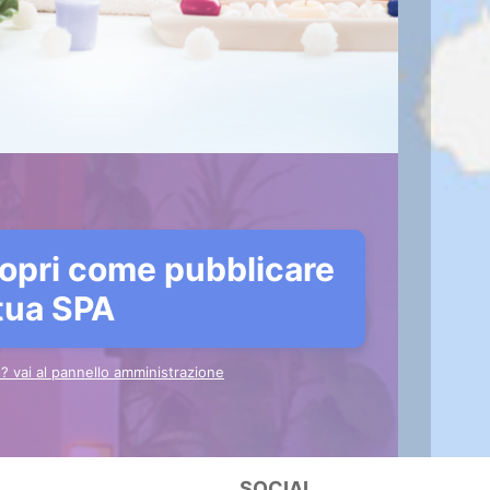
opri come pubblicare
 tua SPA
to? vai al pannello amministrazione
SOCIAL