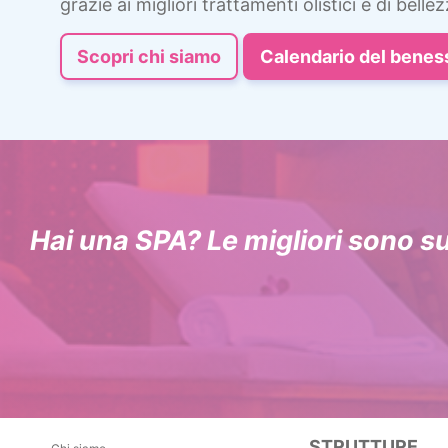
grazie ai migliori trattamenti olistici e di bellez
Scopri chi siamo
Calendario del benes
Hai una SPA? Le migliori sono s
STRUTTURE