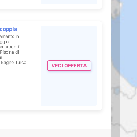
 coppia
tamento in
aggio
on prodotti
Piscina di
ea
 Bagno Turco,
VEDI OFFERTA