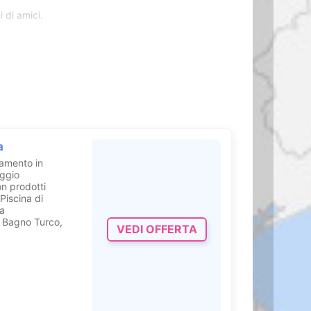
 di amici.
e un’esperienza
a
tamento in
aggio
on prodotti
Piscina di
ea
 Bagno Turco,
VEDI OFFERTA