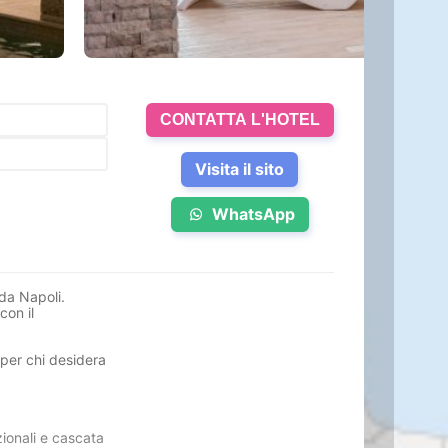
CONTATTA L'HOTEL
Visita il sito
WhatsApp
 da Napoli.
con il
 per chi desidera
zionali e cascata