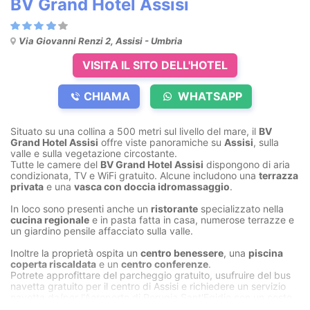
BV Grand Hotel Assisi
Via Giovanni Renzi 2, Assisi - Umbria
VISITA IL SITO DELL'HOTEL
CHIAMA
WHATSAPP
Situato su una collina a 500 metri sul livello del mare, il
BV
Grand Hotel Assisi
offre viste panoramiche su
Assisi
, sulla
valle e sulla vegetazione circostante.
Tutte le camere del
BV Grand Hotel Assisi
dispongono di aria
condizionata, TV e WiFi gratuito. Alcune includono una
terrazza
privata
e una
vasca con doccia idromassaggio
.
In loco sono presenti anche un
ristorante
specializzato nella
cucina regionale
e in pasta fatta in casa, numerose terrazze e
un giardino pensile affacciato sulla valle.
Inoltre la proprietà ospita un
centro benessere
, una
piscina
coperta riscaldata
e un
centro conferenze
.
Potrete approfittare del parcheggio gratuito, usufruire del bus
navetta gratuito per il centro di Assisi e richiedere un servizio
navetta da/per l'Aeroporto di Perugia Sant'Egidio con un costo
aggiuntivo.