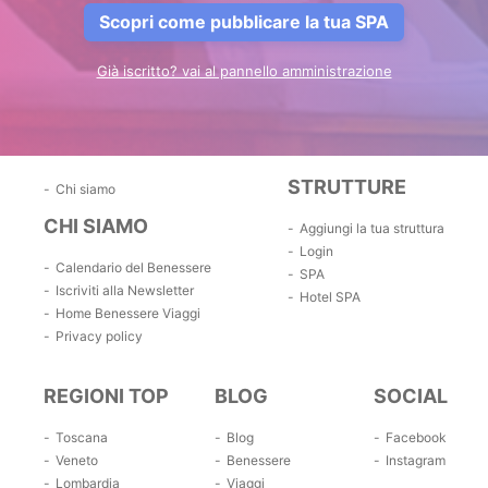
Scopri come pubblicare la tua SPA
Già iscritto? vai al pannello amministrazione
STRUTTURE
Chi siamo
CHI SIAMO
Aggiungi la tua struttura
Login
Calendario del Benessere
SPA
Iscriviti alla Newsletter
Hotel SPA
Home Benessere Viaggi
Privacy policy
REGIONI TOP
BLOG
SOCIAL
Toscana
Blog
Facebook
Veneto
Benessere
Instagram
Lombardia
Viaggi