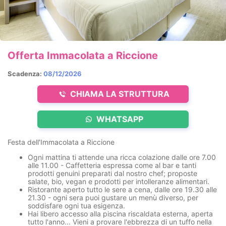
Offerta Immacolata a Riccione
Scadenza:
08/12/2026
CHIAMA LA STRUTTURA
WHATSAPP
Festa dell'Immacolata a Riccione
Ogni mattina ti attende una
ricca colazione
dalle ore 7.00
alle 11.00 - Caffetteria espressa come al bar e tanti
prodotti genuini preparati dal nostro chef; proposte
salate, bio, vegan e prodotti per intolleranze alimentari.
Ristorante
aperto tutto le sere a cena, dalle ore 19.30 alle
21.30 - ogni sera puoi gustare un menù diverso, per
soddisfare ogni tua esigenza.
Hai libero accesso alla
piscina
riscaldata
esterna, aperta
tutto l'anno... Vieni a provare l'ebbrezza di un tuffo nella