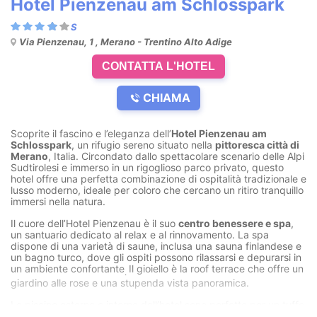
Hotel Pienzenau am Schlosspark
Via Pienzenau, 1 , Merano - Trentino Alto Adige
CONTATTA L'HOTEL
CHIAMA
Scoprite il fascino e l’eleganza dell’
Hotel Pienzenau am
Schlosspark
, un rifugio sereno situato nella
pittoresca città di
Merano
, Italia. Circondato dallo spettacolare scenario delle Alpi
Sudtirolesi e immerso in un rigoglioso parco privato, questo
hotel offre una perfetta combinazione di ospitalità tradizionale e
lusso moderno, ideale per coloro che cercano un ritiro tranquillo
immersi nella natura.
Il cuore dell’Hotel Pienzenau è il suo
centro benessere e spa
,
un santuario dedicato al relax e al rinnovamento. La spa
dispone di una varietà di saune, inclusa una sauna finlandese e
un bagno turco, dove gli ospiti possono rilassarsi e depurarsi in
un ambiente confortante
Il gioiello è la roof terrace che offre un
.
giardino alle rose e una stupenda vista panoramica.
Le piscine esterne e interne dell’hotel sono perfette per un tuffo
rinfrescante, Queste piscine accolgono il relax
,
garantendo che