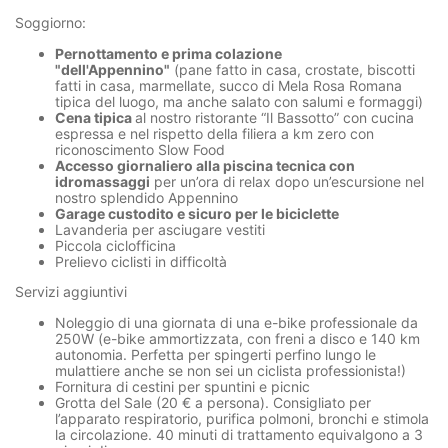
Soggiorno:
Pernottamento e prima colazione
"dell'Appennino"
(pane fatto in casa, crostate, biscotti
fatti in casa, marmellate, succo di Mela Rosa Romana
tipica del luogo, ma anche salato con salumi e formaggi)
Cena tipica
al nostro ristorante “Il Bassotto” con cucina
espressa e nel rispetto della filiera a km zero con
riconoscimento Slow Food
Accesso giornaliero alla piscina tecnica con
idromassaggi
per un’ora di relax dopo un’escursione nel
nostro splendido Appennino
Garage custodito e sicuro per le biciclette
Lavanderia per asciugare vestiti
Piccola ciclofficina
Prelievo ciclisti in difficoltà
Servizi aggiuntivi
Noleggio di una giornata di una e-bike professionale da
250W (e-bike ammortizzata, con freni a disco e 140 km
autonomia. Perfetta per spingerti perfino lungo le
mulattiere anche se non sei un ciclista professionista!)
Fornitura di cestini per spuntini e picnic
Grotta del Sale (20 € a persona). Consigliato per
l’apparato respiratorio, purifica polmoni, bronchi e stimola
la circolazione. 40 minuti di trattamento equivalgono a 3