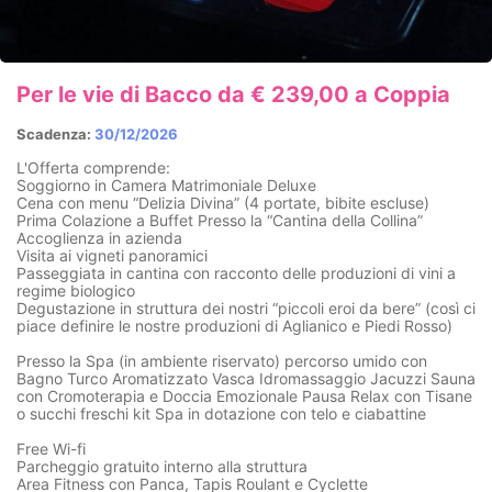
Per le vie di Bacco da € 239,00 a Coppia
Scadenza:
30/12/2026
L'Offerta comprende:
Soggiorno in Camera Matrimoniale Deluxe
Cena con menu “Delizia Divina” (4 portate, bibite escluse)
Prima Colazione a Buffet Presso la “Cantina della Collina”
Accoglienza in azienda
Visita ai vigneti panoramici
Passeggiata in cantina con racconto delle produzioni di vini a
regime biologico
Degustazione in struttura dei nostri “piccoli eroi da bere” (così ci
piace definire le nostre produzioni di Aglianico e Piedi Rosso)
Presso la Spa (in ambiente riservato) percorso umido con
Bagno Turco Aromatizzato Vasca Idromassaggio Jacuzzi Sauna
con Cromoterapia e Doccia Emozionale Pausa Relax con Tisane
o succhi freschi kit Spa in dotazione con telo e ciabattine
Free Wi-fi
Parcheggio gratuito interno alla struttura
Area Fitness con Panca, Tapis Roulant e Cyclette