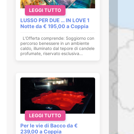
LEGGI TUTTO
LUSSO PER DUE … IN LOVE 1
Notte da € 195,00 a Coppia
L'Offerta comprende: Soggiorno con
percorso benessere in un ambiente
caldo, illuminato dal tepore di candele
profumate, riservato esclusiva...
LEGGI TUTTO
Per le vie di Bacco da €
239,00 a Coppia