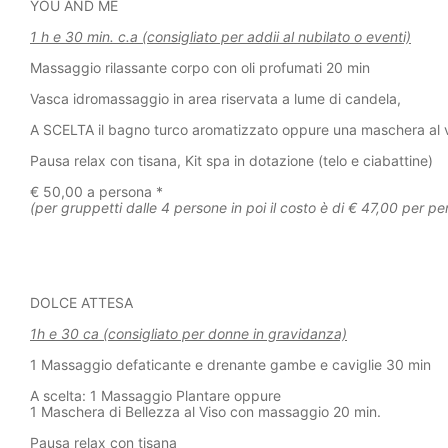
YOU AND ME
1 h e 30 min. c.a
(consigliato per addii al nubilato o eventi)
Massaggio rilassante corpo con oli profumati 20 min
Vasca idromassaggio in area riservata a lume di candela,
A SCELTA
il bagno turco aromatizzato oppure una maschera al 
Pausa relax con tisana, Kit spa in dotazione (telo e ciabattine)
€ 50,00 a persona *
(per gruppetti dalle 4 persone in poi il costo è di € 47,00 per pe
DOLCE ATTESA
1h e 30 ca (consigliato per donne in gravidanza)
1 Massaggio defaticante e drenante gambe e caviglie 30 min
A scelta
: 1 Massaggio Plantare oppure
1 Maschera di Bellezza al Viso con massaggio 20 min.
Pausa relax con tisana