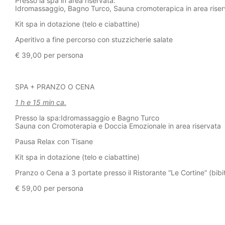
Presso la spa in area riservata:
Idromassaggio, Bagno Turco, Sauna cromoterapica in area riser
Kit spa in dotazione (telo e ciabattine)
Aperitivo a fine percorso con stuzzicherie salate
€ 39,00 per persona
SPA + PRANZO O CENA
1 h e 1
5
min ca.
Presso la spa:Idromassaggio e Bagno Turco
Sauna con Cromoterapia e Doccia Emozionale in area riservata
Pausa Relax con Tisane
Kit spa in dotazione (telo e ciabattine)
Pranzo o Cena a 3 portate presso il Ristorante “Le Cortine” (bibi
€ 59,00 per persona