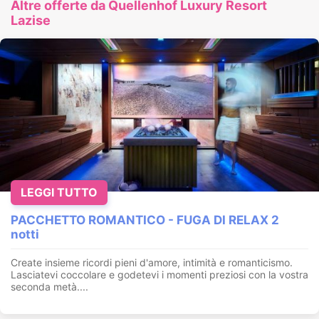
Altre offerte da Quellenhof Luxury Resort
Lazise
LEGGI TUTTO
PACCHETTO ROMANTICO - FUGA DI RELAX 2
notti
Create insieme ricordi pieni d'amore, intimità e romanticismo.
Lasciatevi coccolare e godetevi i momenti preziosi con la vostra
seconda metà....