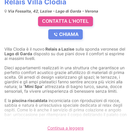
Relais Villa Clodia
Via Fossalta, 42, Lazise - Lago di Garda - Verona
CONTATTA L'HOTEL
CHIAMA
Villa Clodia è il nuovo
Relais a Lazise
sulla sponda veronese del
Lago di Garda
disposto su due piani dove il comfort si esprime
ai massimi livelli.
Dieci appartamenti realizzati in una struttura che garantisce un
perfetto comfort acustico grazie all’utilizzo di materiali di prima
scelta. Gli arredi di design valorizzano gli spazi; le terrazze, i
giardini e gli ampi plateatici fanno sentire ancora più vicini alla
natura; la “
Mini Spa
” attrezzata di bagno turco, sauna, docce
sensoriali, fa vivere un’esperienza di benessere senza limiti.
E la
piscina riscaldata
incorniciata con riproduzioni di rocce,
sabbia e natura è un’esclusiva speciale dedicata al relax degli
ospiti. Come lo è anche il servizio di prima colazione e angolo
bar: un’occasione per ritemprare il corpo deliziando il palato con
sapori italiani e internazionali.
Continua a leggere