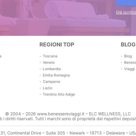
Già iscrit
REGIONI TOP
BLOG
a
Toscana
Blog
Veneto
Benes
Lombardia
Viaggi
Emilia Romagna
Campania
Lazio
Trentino Alto Adige
© 2004 – 2026 www.benessereviaggi.it – ELC WELLNESS, LLC
ti i diritti riservati. Tutti i marchi sono di proprietà dei rispettivi deposit
131, Continental Drive – Suite 305 - Newark – 19713 – Delaware – US