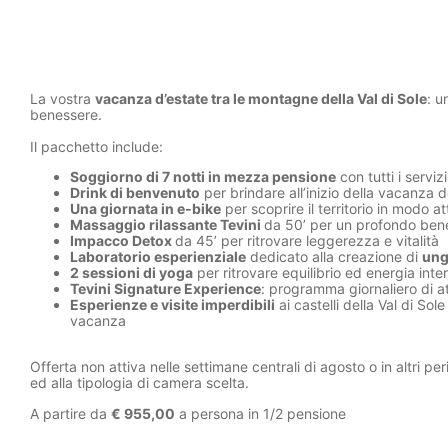
La vostra
vacanza d’estate tra le montagne della Val di Sole
: u
benessere.
Il pacchetto include:
Soggiorno di 7 notti in mezza pensione
con tutti i servi
Drink di benvenuto
per brindare all’inizio della vacanza d
Una giornata in e-bike
per scoprire il territorio in modo a
Massaggio rilassante Tevini
da 50’ per un profondo ben
Impacco Detox
da 45’ per ritrovare leggerezza e vitalità
Laboratorio esperienziale
dedicato alla creazione di
ung
2 sessioni di yoga
per ritrovare equilibrio ed energia inter
Tevini Signature Experience
: programma giornaliero di a
Esperienze e visite imperdibili
ai castelli della Val di Sol
vacanza
Offerta non attiva nelle settimane centrali di agosto o in altri per
ed alla tipologia di camera scelta.
A partire da
€ 955,00
a persona in 1/2 pensione