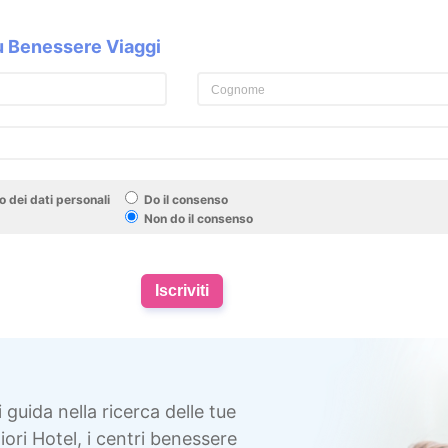
su Benessere Viaggi
 dei dati personali
Do il consenso
Non do il consenso
Iscriviti
i guida nella ricerca delle tue
ori Hotel, i centri benessere