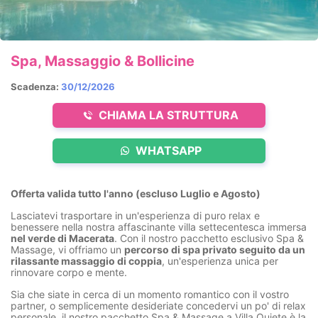
Spa, Massaggio & Bollicine
Scadenza:
30/12/2026
CHIAMA LA STRUTTURA
WHATSAPP
Offerta valida tutto l'anno (escluso Luglio e Agosto)
Lasciatevi trasportare in un'esperienza di puro relax e
benessere nella nostra affascinante villa settecentesca immersa
nel verde di Macerata
. Con il nostro pacchetto esclusivo Spa &
Massage, vi offriamo un
percorso di spa privato seguito da un
rilassante massaggio di coppia
, un'esperienza unica per
rinnovare corpo e mente.
Sia che siate in cerca di un momento romantico con il vostro
partner, o semplicemente desideriate concedervi un po' di relax
personale, il nostro pacchetto Spa & Massage a Villa Quiete è la