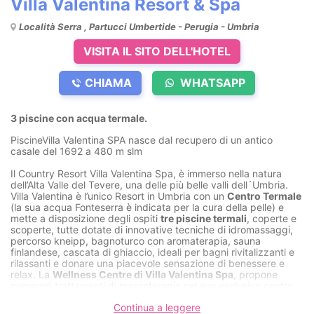
Villa Valentina Resort & Spa
Località Serra , Partucci Umbertide - Perugia - Umbria
VISITA IL SITO DELL'HOTEL
CHIAMA
WHATSAPP
3 piscine con acqua termale.
PiscineVilla Valentina SPA nasce dal recupero di un antico
casale del 1692 a 480 m slm
Il Country Resort Villa Valentina Spa, è immerso nella natura
dell’Alta Valle del Tevere, una delle più belle valli dell´Umbria.
Villa Valentina è l’unico Resort in Umbria con un
Centro Termale
(la sua acqua Fonteserra è indicata per la cura della pelle) e
mette a disposizione degli ospiti
tre piscine termali
, coperte e
scoperte, tutte dotate di innovative tecniche di idromassaggi,
percorso kneipp, bagnoturco con aromaterapia, sauna
finlandese, cascata di ghiaccio, ideali per bagni rivitalizzanti e
rilassanti e donare una piacevole sensazione di benessere e
relax. La
Wellness Centre di Villa Valentina Spa
, propone
numerosi trattamenti di massoterapia nel suo esclusivo centro
benessere
Continua a leggere