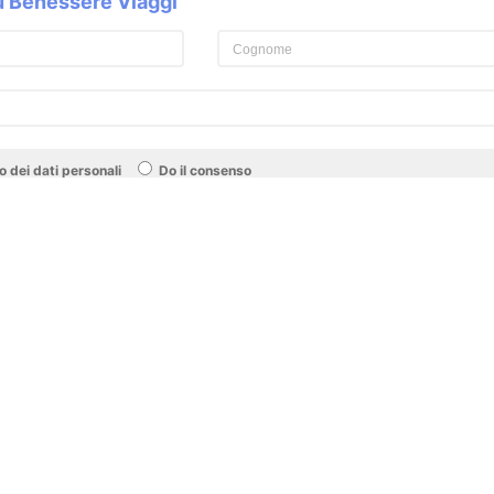
su Benessere Viaggi
 dei dati personali
Do il consenso
Non do il consenso
Iscriviti
i guida nella ricerca delle tue
ori Hotel, i centri benessere
esclusivi, per offrirti il massimo
liori offerte, i centri