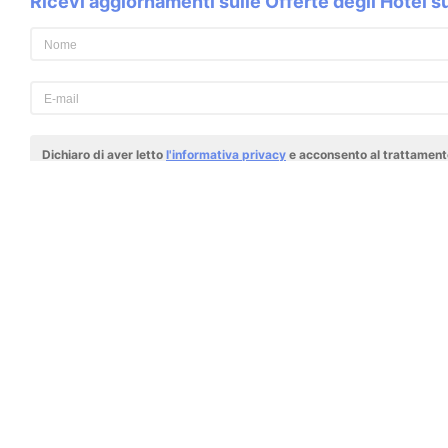
Ricevi aggiornamenti sulle Offerte degli Hotel 
Dichiaro di aver letto
l'informativa privacy
e acconsento al trattamento
al fine di ricevimento della newsletter.
Il portale
Benessereviaggi.it
è il portale che t
vacanze benessere, selezionando per te i migli
più importanti, le terme ed i centri termali più 
del relax. Per ogni regione puoi visionare le mig