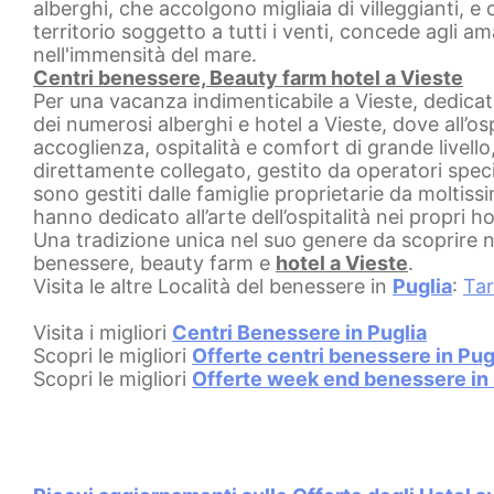
alberghi, che accolgono migliaia di villeggianti, e 
territorio soggetto a tutti i venti, concede agli ama
nell'immensità del mare.
Centri benessere, Beauty farm hotel a Vieste
Per una vacanza indimenticabile a Vieste, dedicata
dei numerosi alberghi e hotel a Vieste, dove all’os
accoglienza, ospitalità e comfort di grande livello
direttamente collegato, gestito da operatori speci
sono gestiti dalle famiglie proprietarie da moltiss
hanno dedicato all’arte dell’ospitalità nei propri h
Una tradizione unica nel suo genere da scoprire nel
benessere, beauty farm e
hotel a Vieste
.
Visita le altre Località del benessere in
Puglia
:
Ta
Visita i migliori
Centri Benessere in Puglia
Scopri le migliori
Offerte centri benessere in Pug
Scopri le migliori
Offerte week end benessere in 