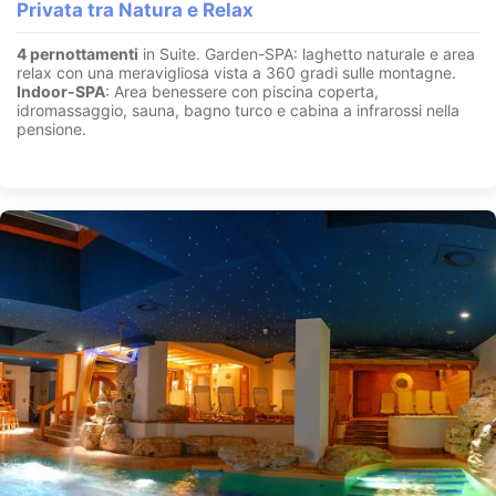
Privata tra Natura e Relax
4 pernottamenti
in Suite. Garden-SPA: laghetto naturale e area
relax con una meravigliosa vista a 360 gradi sulle montagne.
Indoor-SPA
: Area benessere con piscina coperta,
idromassaggio, sauna, bagno turco e cabina a infrarossi nella
pensione.