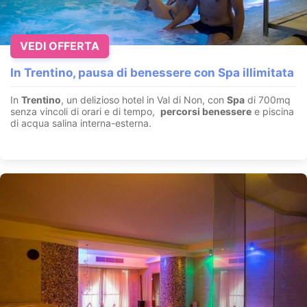
VEDI OFFERTA
In Trentino, pausa di benessere con Spa illimitata
In
Trentino
, un delizioso hotel in Val di Non, con
Spa
di 700mq
senza vincoli di orari e di tempo,
percorsi benessere
e piscina
di acqua salina interna-esterna.