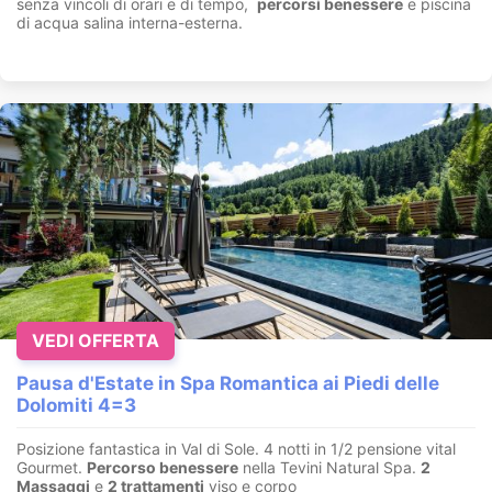
senza vincoli di orari e di tempo,
percorsi benessere
e piscina
di acqua salina interna-esterna.
VEDI OFFERTA
Pausa d'Estate in Spa Romantica ai Piedi delle
Dolomiti 4=3
Posizione fantastica in Val di Sole. 4 notti in 1/2 pensione vital
Gourmet.
Percorso benessere
nella Tevini Natural Spa.
2
Massaggi
e
2 trattamenti
viso e corpo