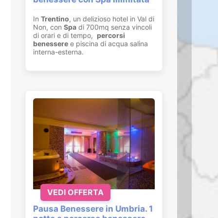
In
Trentino
, un delizioso hotel in Val di
Non, con
Spa
di 700mq senza vincoli
di orari e di tempo,
percorsi
benessere
e piscina di acqua salina
interna-esterna.
VEDI OFFERTA
Pausa Benessere in Umbria. 1