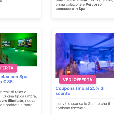
a.
prima colazione e
Percorso
benessere in Spa
FFERTA
elax con Spa
VEDI OFFERTA
da € 85
Coupons fino al 25% di
break di relax e
sconto
a. Cucina tipica umbra,
ere illimitato
, nuova
Iscriviti e scarica lo Sconto che ti
a riscaldata e tanto
abbiamo riservato.