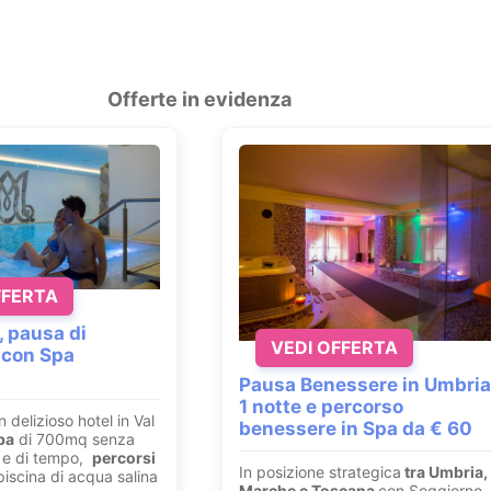
Offerte in evidenza
FFERTA
, pausa di
VEDI OFFERTA
 con Spa
Pausa Benessere in Umbria
1 notte e percorso
n delizioso hotel in Val
benessere in Spa da € 60
pa
di 700mq senza
ri e di tempo,
percorsi
In posizione strategica
tra Umbria,
iscina di acqua salina
Marche e Toscana
con Soggiorno,