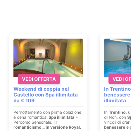
VEDI OFFERTA
VEDI O
Weekend di coppia nel
In Trentino
Castello con Spa illimitata
benessere
da € 109
illimitata
Pernottamento con prima colazione
In
Trentino
, u
e cena romantica
. Spa illimitata
+
di Non, con
S
Percorso Sensoriale
.
. Il
vincoli di ora
romanticismo… in versione Royal.
benessere
e p