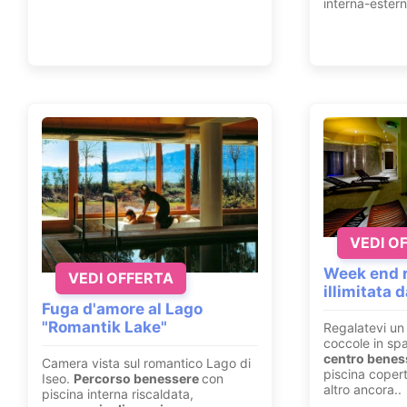
interna-estern
VEDI O
Week end r
VEDI OFFERTA
illimitata 
Fuga d'amore al Lago
"Romantik Lake"
Regalatevi un 
coccole in sp
centro beness
Camera vista sul romantico Lago di
piscina copert
Iseo.
Percorso benessere
con
altro ancora..
piscina interna riscaldata,