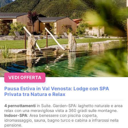
VEDI OFFERTA
Pausa Estiva in Val Venosta: Lodge con SPA
Privata tra Natura e Relax
4 pernottamenti
in Suite. Garden-SPA: laghetto naturale e area
relax con una meravigliosa vista a 360 gradi sulle montagne.
Indoor-SPA
: Area benessere con piscina coperta,
idromassaggio, sauna, bagno turco e cabina a infrarossi nella
pensione.