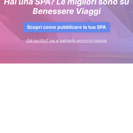
Hai una SPA? Le migliori sono su
Benessere Viaggi
Scopri come pubblicare la tua SPA
Già iscritto? vai al pannello amministrazione
STRUTTURE
Chi siamo
CHI SIAMO
Aggiungi la tua struttura
Login
Calendario del Benessere
SPA
Iscriviti alla Newsletter
Hotel SPA
Home Benessere Viaggi
Privacy policy
REGIONI TOP
BLOG
SOCIAL