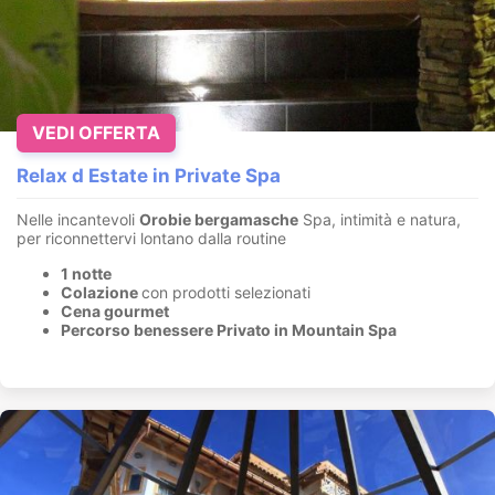
VEDI OFFERTA
Relax d Estate in Private Spa
Nelle incantevoli
Orobie bergamasche
Spa, intimità e natura,
per riconnettervi lontano dalla routine
1 notte
Colazione
con prodotti selezionati
Cena gourmet
Percorso benessere Privato in Mountain Spa