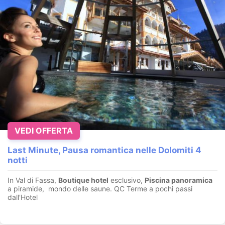
VEDI OFFERTA
Last Minute, Pausa romantica nelle Dolomiti 4
notti
In Val di Fassa,
Boutique hotel
esclusivo,
Piscina panoramica
a piramide, mondo delle saune. QC Terme a pochi passi
dall'Hotel