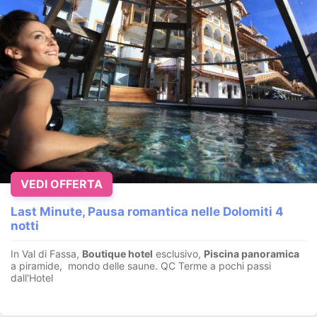
VEDI OFFERTA
Last Minute, Pausa romantica nelle Dolomiti 4
notti
In Val di Fassa,
Boutique hotel
esclusivo,
Piscina panoramica
a piramide, mondo delle saune. QC Terme a pochi passi
dall'Hotel