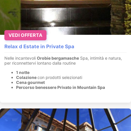
VEDI OFFERTA
Relax d Estate in Private Spa
Nelle incantevoli
Orobie bergamasche
Spa, intimità e natura,
per riconnettervi lontano dalla routine
1 notte
Colazione
con prodotti selezionati
Cena gourmet
Percorso benessere Privato in Mountain Spa