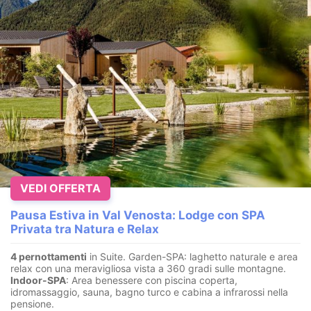
VEDI OFFERTA
Pausa Estiva in Val Venosta: Lodge con SPA
Privata tra Natura e Relax
4 pernottamenti
in Suite. Garden-SPA: laghetto naturale e area
relax con una meravigliosa vista a 360 gradi sulle montagne.
Indoor-SPA
: Area benessere con piscina coperta,
idromassaggio, sauna, bagno turco e cabina a infrarossi nella
pensione.