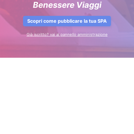
Benessere Viaggi
Scopri come pubblicare la tua SPA
Già iscritto? vai al pannello amministrazione
STRUTTURE
Chi siamo
CHI SIAMO
Aggiungi la tua struttura
Login
Calendario del Benessere
SPA
Iscriviti alla Newsletter
Hotel SPA
Home Benessere Viaggi
Privacy policy
REGIONI TOP
BLOG
SOCIAL