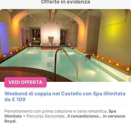
Offerte in evidenza
VEDI OFFERTA
Weekend di coppia nel Castello con Spa illimitata
da € 109
Pernottamento con prima colazione e cena romantica
. Spa
illimitata
+ Percorso Sensoriale
.
. Il romanticismo… in versione
Royal.