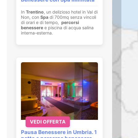
In
Trentino
, un delizioso hotel in Val di
Non, con
Spa
di 700mq senza vincoli
di orari e di tempo,
percorsi
benessere
e piscina di acqua salina
interna-esterna.
VEDI OFFERTA
Pausa Benessere in Umbria. 1