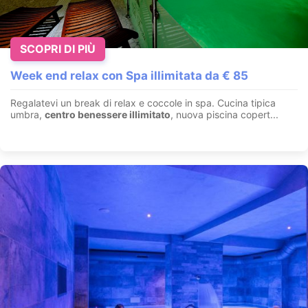
SCOPRI DI PIÙ
Week end relax con Spa illimitata da € 85
Regalatevi un break di relax e coccole in spa. Cucina tipica
umbra,
centro benessere illimitato
, nuova piscina copert...