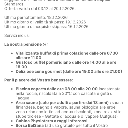
Standard)
Offerta valida dal 03.12 al 20.12.2026.
Ultimo pernottamento: 18.12.2026
Ultimo giorno di validità skipass: 19.12.2026
Ultimo giorno di acquisto skipass: 16.12.2026
Servizi inclusi
La nostra pensione ¾:
Vitalizzante buffet di prima colazione dalle ore 07.30
alle ore 11.00
Gustoso buffet pomeridiano dalle ore 14.00 alle ore
18.00
Deliziose cene gourmet (dalle ore 19.00 alle ore 21.00)
Per il piacere del Vostro benessere:
Piscina coperta dalle ore 08.00 alle 20.00
incastonata
nella roccia, riscaldata a 30°C con cascata e getti d
´acqua
Area saune (solo per adulti a partire dai 18 anni) :
sauna
finlandese, bagno a vapore, sauna biologica alle erbe,
zona relax con lettini ad acqua riscaldati, zona relax stile
stube tirolese - Gettate d´acqua e di vapore (Aufguss)
Cabina Physioterm a raggi infrarossi
Borsa BelSana
(ad uso gratuito per tutto il Vostro