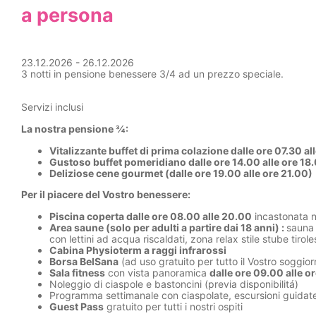
a persona
23.12.2026 - 26.12.2026
3 notti in pensione benessere 3/4 ad un prezzo speciale.
Servizi inclusi
La nostra pensione ¾:
Vitalizzante buffet di prima colazione dalle ore 07.30 al
Gustoso buffet pomeridiano dalle ore 14.00 alle ore 18
Deliziose cene gourmet (dalle ore 19.00 alle ore 21.00)
Per il piacere del Vostro benessere:
Piscina coperta dalle ore 08.00 alle 20.00
incastonata n
Area saune (solo per adulti a partire dai 18 anni) :
sauna 
con lettini ad acqua riscaldati, zona relax stile stube tir
Cabina Physioterm a raggi infrarossi
Borsa BelSana
(ad uso gratuito per tutto il Vostro soggio
Sala fitness
con vista panoramica
dalle ore 09.00 alle o
Noleggio di ciaspole e bastoncini (previa disponibilitá)
Programma settimanale con ciaspolate, escursioni guidate su
Guest Pass
gratuito per tutti i nostri ospiti