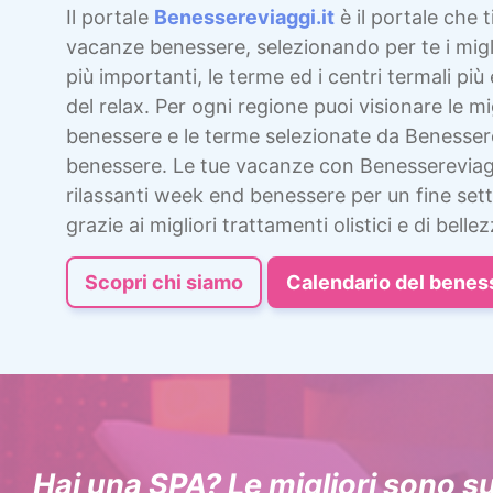
Il portale
Benessereviaggi.it
è il portale che t
vacanze benessere, selezionando per te i migli
più importanti, le terme ed i centri termali più 
del relax. Per ogni regione puoi visionare le mig
benessere e le terme selezionate da Benesser
benessere. Le tue vacanze con Benessereviag
rilassanti week end benessere per un fine sett
grazie ai migliori trattamenti olistici e di bellez
Scopri chi siamo
Calendario del benes
Hai una SPA? Le migliori sono s