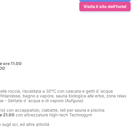
Visita il sito dell'hotel
le ore 11.00
.00
ella roccia, riscaldata a 30°C con cascata e getti d´acqua
finlandese, bagno a vapore, sauna biologica alle erbe, zona relax
olese - Gettate d´acqua e di vapore (Aufguss)
rno) con accappatoio, ciabatte, teli per sauna e piscina
re 21.00
con attrezzature high-tech Technogym
gli sci, ed altre attivitá