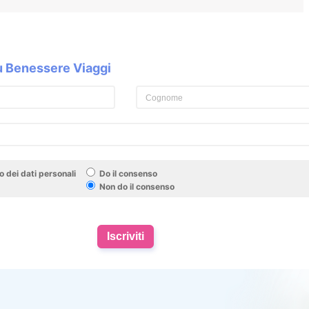
su Benessere Viaggi
 dei dati personali
Do il consenso
Non do il consenso
Iscriviti