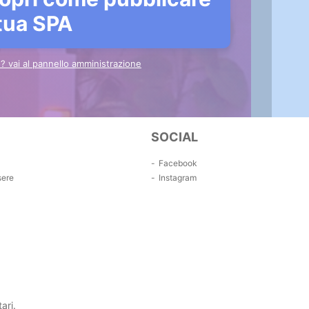
 tua SPA
to? vai al pannello amministrazione
SOCIAL
Facebook
sere
Instagram
ari.