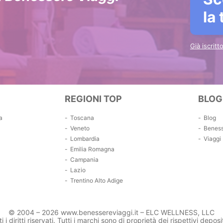
la
Già iscrit
REGIONI TOP
BLOG
a
Toscana
Blog
Veneto
Benes
Lombardia
Viaggi
Emilia Romagna
Campania
Lazio
Trentino Alto Adige
© 2004 – 2026 www.benessereviaggi.it – ELC WELLNESS, LLC
ti i diritti riservati. Tutti i marchi sono di proprietà dei rispettivi deposit