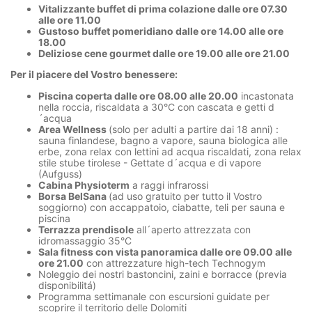
Vitalizzante buffet di prima colazione dalle ore 07.30
alle ore 11.00
Gustoso buffet pomeridiano dalle ore 14.00 alle ore
18.00
Deliziose cene gourmet dalle ore 19.00 alle ore 21.00
Per il piacere del Vostro benessere:
Piscina coperta dalle ore 08.00 alle 20.00
incastonata
nella roccia, riscaldata a 30°C con cascata e getti d
´acqua
Area Wellness
(solo per adulti a partire dai 18 anni) :
sauna finlandese, bagno a vapore, sauna biologica alle
erbe, zona relax con lettini ad acqua riscaldati, zona relax
stile stube tirolese - Gettate d´acqua e di vapore
(Aufguss)
Cabina Physioterm
a raggi infrarossi
Borsa BelSana
(ad uso gratuito per tutto il Vostro
soggiorno) con accappatoio, ciabatte, teli per sauna e
piscina
Terrazza prendisole
all´aperto attrezzata con
idromassaggio 35°C
Sala fitness con vista panoramica dalle ore 09.00 alle
ore 21.00
con attrezzature high-tech Technogym
Noleggio dei nostri bastoncini, zaini e borracce (previa
disponibilitá)
Programma settimanale con escursioni guidate per
scoprire il territorio delle Dolomiti