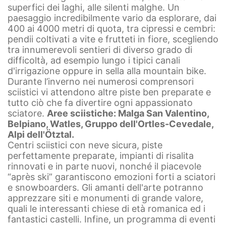
superfici dei laghi, alle silenti malghe. Un
paesaggio incredibilmente vario da esplorare, dai
400 ai 4000 metri di quota, tra cipressi e cembri:
pendii coltivati a vite e frutteti in fiore, scegliendo
tra innumerevoli sentieri di diverso grado di
difficoltà, ad esempio lungo i tipici canali
d'irrigazione oppure in sella alla mountain bike.
Durante l’inverno nei numerosi comprensori
sciistici vi attendono altre piste ben preparate e
tutto ciò che fa divertire ogni appassionato
sciatore.
Aree sciistiche: Malga San Valentino,
Belpiano, Watles, Gruppo dell'Ortles-Cevedale,
Alpi dell'Ötztal.
Centri sciistici con neve sicura, piste
perfettamente preparate, impianti di risalita
rinnovati e in parte nuovi, nonché il piacevole
“après ski” garantiscono emozioni forti a sciatori
e snowboarders.
Gli amanti dell'arte potranno
apprezzare siti e monumenti di grande valore,
quali le interessanti chiese di età romanica ed i
fantastici castelli. Infine, un programma di eventi