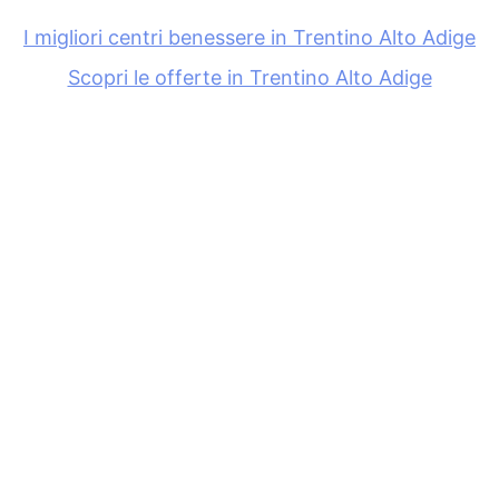
I migliori centri benessere in Trentino Alto Adige
Scopri le offerte in Trentino Alto Adige
Offerte weekend in Trentino Alto Adige
Località del benessere in Trentino Alto Adige
Alpe di Siusi - Sciliar
Alta Badia
Anterselva
Brunico
Campo Tures - Val Aurina
Canazei
Cavalese
Dolomiti di Brenta, Paganella, Andalo, Fai e
Molveno
Fiè allo Sciliar
Fiera di Primiero
Lago Carezza - Nova Levante
Lago di Caldaro - Cornaiano
Lago di Garda - Monte Baldo
Madonna di Campiglio
Maranza - Rio Pusteria