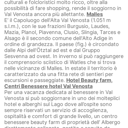
culturali e folcloristici molto ricco, oltre alla
possibilità di fare shopping, rende il soggiorno in
Val Venosta ancora più allettante.
Malles
E’ il Capoluogo dell'Alta Val Venosta (1.051 m
s.l.m.), con le sue frazioni Burgusio, Laudes,
Mazia, Planol, Piavenna, Clusio, Slingia, Tarces e
Alsago è il secondo comune dell'Alto Adige in
ordine di grandezza. Il paese (fig.) è circondato
dalle Alpi dell'Ötztal ad est e dal Gruppo
Sesvenna ad ovest. In inverno si può raggiungere
il comprensorio sciistico di Watles che si trova
nelle vicinanze di Malles. In estate il territorio è
caratterizzato da una fitta rete di sentieri per
escursioni e passeggiate.
Hotel Beauty farm,
Centri Benessere hotel Val Venosta
Per una vacanza dedicata al benessere in Val
Venosta si può soggiornare in uno dei molteplici
hotel e alberghi sul Lago dove all’ospite sono
sempre riservati un servizio di accoglienza,
ospitalità e comfort di grande livello, un centro
benessere beauty farm di proprietà dell’ Albergo