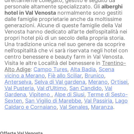
direttamente collegato, gestito e seguito da
personale altamente specializzato.
Gli
alberghi
hotel in Val Venosta
normalmente sono gestiti
dalle famiglie proprietarie anche da moltissime
generazioni. Alcune di queste famiglie della Val
Venosta hanno dedicato all’arte dell’ospitalità nei
propri hotel più di un secolo della propria storia.
Una tradizione unica nel suo genere da scoprire
nell’ospitalità che vi sarà riservata negli hotel con
centro benessere e beauty farm in Val Venosta.
Visita le altre Località del benessere in
Trentino-
Alto Adige
:
Campo Tures
,
Alta Badia
,
Scena
vicino a Merano
,
Fiè allo Sciliar
,
Brunico
,
Anterselva
,
Selva di Val gardena
,
Merano
,
Ortisei
,
Val Pusteria
,
Val d’Ultimo
,
San Candido
,
Val
Gardena
,
Vipiteno
,
Alpe di Siusi
,
Terme di Sesto-
Sexten
,
San Vigilio di Marebbe
,
Val Passiria
,
Lago
Caldaro e Cornaiano
,
Val Senales
,
Maranza
.
Offerte Val Venosta