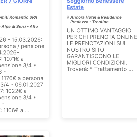
ER 7 GIORNI
Soggiorno Benessere
Estate
miti Romantic SPA
Ancora Hotel & Residence
Predazzo - Trentino
 Alpe di Siusi - Alto
UN OTTIMO VANTAGGIO
PER CHI PRENOTA ONLIN
26 - 15.03.2026:
LE PRENOTAZIONI SUL
ersona / pensione
NOSTRO SITO
4.2026-
GARANTISCONO LE
: 1071€ a
MIGLIORI CONDIZIONI.
pensione 3/4 *
Troverà: * Trattamento ...
6 -
: 1176€ a persona
 3/4 * 06.01.2027
27: 1022€ a
pensione 3/4 *
 -
 1106€ a ...