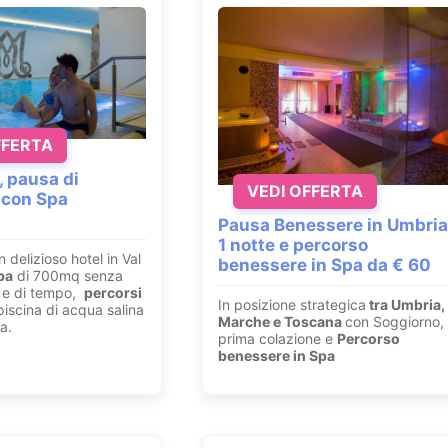
FFERTA
, pausa di
VEDI OFFERTA
 con Spa
Pausa Benessere in Umbria
1 notte e percorso
n delizioso hotel in Val
benessere in Spa da € 60
pa
di 700mq senza
ri e di tempo,
percorsi
In posizione strategica
tra Umbria,
iscina di acqua salina
Marche e Toscana
con Soggiorno,
a.
prima colazione e
Percorso
benessere in Spa