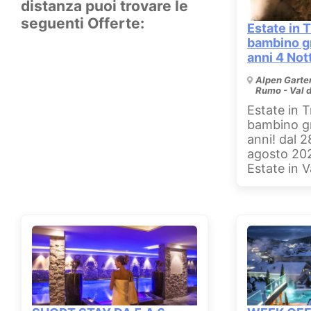
distanza puoi trovare le
seguenti Offerte:
Estate in T
bambino gr
anni 4 Not
Alpen Garte
Rumo - Val d
Estate in T
bambino gr
anni! dal 2
agosto 20
Estate in V