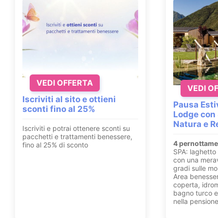
VEDI OFFERTA
VEDI O
Iscriviti al sito e ottieni
Pausa Esti
sconti fino al 25%
Lodge con 
Natura e R
Iscriviti e potrai ottenere sconti su
pacchetti e trattamenti benessere,
4 pernottame
fino al 25% di sconto
SPA: laghetto 
con una merav
gradi sulle m
Area benesser
coperta, idro
bagno turco e 
nella pensione