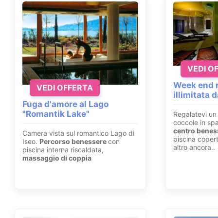
VEDI O
Week end r
VEDI OFFERTA
illimitata 
Fuga d'amore al Lago
"Romantik Lake"
Regalatevi un 
coccole in sp
centro beness
Camera vista sul romantico Lago di
piscina copert
Iseo.
Percorso benessere
con
altro ancora..
piscina interna riscaldata,
massaggio di coppia