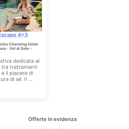
Escape 4=3
mites Charming Hotel
a - Val di Sole -
stiva dedicata al
 tra trattamenti
e il piacere di
ra di sé. Il ...
Offerte in evidenza