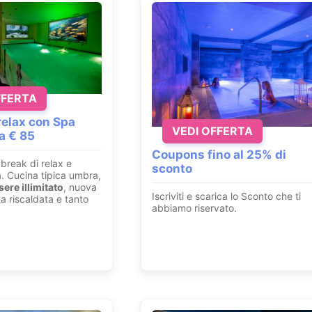
FFERTA
elax con Spa
VEDI OFFERTA
da € 85
Coupons fino al 25% di
break di relax e
sconto
a. Cucina tipica umbra,
ere illimitato
, nuova
Iscriviti e scarica lo Sconto che ti
a riscaldata e tanto
abbiamo riservato.