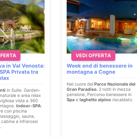
FFERTA
VEDI OFFERTA
va in Val Venosta:
Week end di benessere in
SPA Privata tra
montagna a Cogne
elax
Nel cuore del
Parco Nazionale del
Gran Paradiso.
2 notti in mezza
nti
in Suite. Garden-
pensione, Percorso benessere in
naturale e area relax
Spa
e
laghetto alpino
riscaldato.
igliosa vista a 360
ontagne.
Indoor-SPA
:
e con piscina
massaggio, sauna,
cabina a infrarossi
.