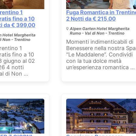
rentino 1
Fuga Romantica in Trentin
atis fino a 10
2 Notti da € 215,00
ti da € 399,00
Alpen Garten Hotel Margherita
Rumo - Val di Non - Trentino
n Hotel Margherita
i Non - Trentino
Momenti indimenticabili di
rentino 1
Benessere nella nostra Spa
atis fino a 10
“Le Maddalene”. Condividi
8 giugno al 02
con la tua dolce metà
26 4 notti
un’esperienza romantica ...
al di Non ...