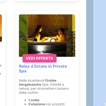
VEDI OFFERTA
a
Relax d Estate in Private
Spa
a
Nelle incantevoli
Orobie
bergamasche
Spa, intimità e
natura, per riconnettervi lontano
dalla routine
1 notte
Colazione
con prodotti