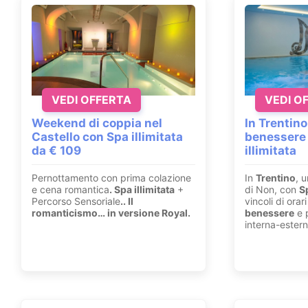
VEDI OFFERTA
VEDI O
Weekend di coppia nel
In Trentino
Castello con Spa illimitata
benessere
da € 109
illimitata
Pernottamento con prima colazione
In
Trentino
, u
e cena romantica
. Spa illimitata
+
di Non, con
S
Percorso Sensoriale
.
. Il
vincoli di ora
romanticismo… in versione Royal.
benessere
e p
interna-estern