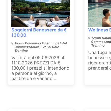
Soggiorni Benessere da €
Wellness 
130,00
Tevini Dolo
Commezzadur
Tevini Dolomites Charming Hotel
Trentino
Commezzadura - Val di Sole -
Trentino
Una fuga e
Validità dal 05.06.2026 al
benessere,
11.10.2026 PREZZI DA €
rigeneranti 
130,00 I prezzi si intendono
prendersi cu
a persona al giorno, a
partire da e variano ...