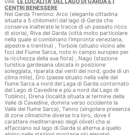
ville.
LE LOCALITA' DEL LAGO DI GARDA E I
CENTRI BENESSERE
Nel Garda Trentino: Arco (elegante cittadina
situata a 5 chilometri dal lago di Garda che
conserva inalterate le tracce di un passato ricco
di storia), Riva del Garda (città molto particolare
nella quale si combinano l'impronta veneziana,
alpestre e trentina) , Torbole (situato vicino alle
foci del Fiume Sarca, noto in campo europeo per
la ricchezza della sua flora) , Nago (stazione
turistica gardesana ubicata in posizione
soleggiata, riparata dai venti del nord, gode di un
clima mite), Dro (paese situato nella valle del
fiume Sarca a nord del Laga di Garda contornato
dal Lago di Cavedine e più a nord dal Lago di
Toblino), Drena (località situata al termine della
Valle di Cavedine, domina verso occidente la
Valle del fiume Sarca), Tenno (singolare presenza
di zone climatiche diverse tra loro, dove il
carattere mediterraneo degli oliveti che si
affacciano sul lago di Garda si alterna a quello
alpino nelle stazioni montane più elevate).