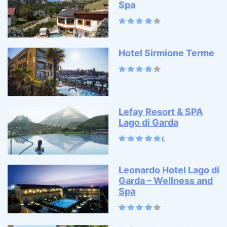
Spa
Hotel Sirmione Terme
Lefay Resort & SPA
Lago di Garda
Leonardo Hotel Lago di
Garda – Wellness and
Spa