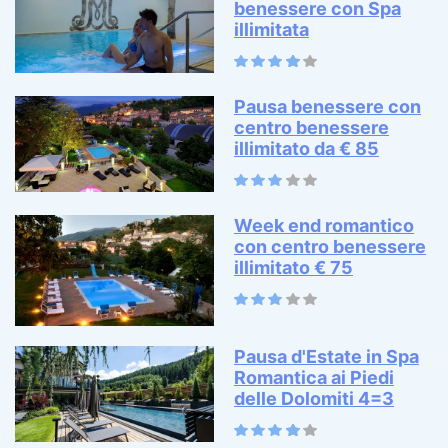
benessere con Spa
illimitata
Pausa benessere con
centro benessere
illimitato da € 85
Week end romantico
con centro benessere
illimitato € 75
Pausa d'Estate in Spa
Romantica ai Piedi
delle Dolomiti 4=3