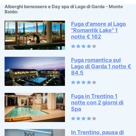
Alberghi benessere e Day spa di Lago di Garda - Monte
Baldo:
Fuga d'amore al Lago
"Romantik Lake" 1
notte € 162
Fuga romantica sul
Lago di Garda 1 notte €
84,5
Fuga in Trentino 1
notte con 2 giorni di
Spa
In Trentino, pausa di