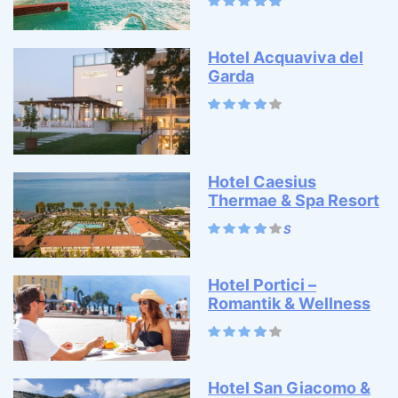
Hotel Acquaviva del
Garda
Hotel Caesius
Thermae & Spa Resort
Hotel Portici –
Romantik & Wellness
Hotel San Giacomo &