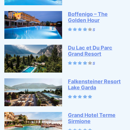
Boffenigo – The
Golden Hour
Du Lac et Du Parc
Grand Resort
Falkensteiner Resort
Lake Garda
Grand Hotel Terme
Sirmione