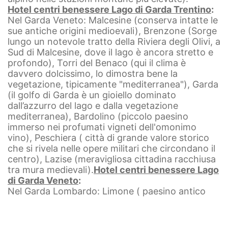
Hotel centri benessere Lago di Garda Trentino
:
Nel Garda Veneto: Malcesine (conserva intatte le
sue antiche origini medioevali), Brenzone (Sorge
lungo un notevole tratto della Riviera degli Olivi, a
Sud di Malcesine, dove il lago è ancora stretto e
profondo), Torri del Benaco (qui il clima è
davvero dolcissimo, lo dimostra bene la
vegetazione, tipicamente "mediterranea"), Garda
(il golfo di Garda è un gioiello dominato
dall’azzurro del lago e dalla vegetazione
mediterranea), Bardolino (piccolo paesino
immerso nei profumati vigneti dell'omonimo
vino), Peschiera ( città di grande valore storico
che si rivela nelle opere militari che circondano il
centro), Lazise (meravigliosa cittadina racchiusa
tra mura medievali).
Hotel centri benessere Lago
di Garda Veneto
:
Nel Garda Lombardo: Limone ( paesino antico
circondato da cedraie, limonaie e uliveti,
caratteristici del posto), Gargnano (dominato dal
monte Denervo (1495 m), é diviso tra il