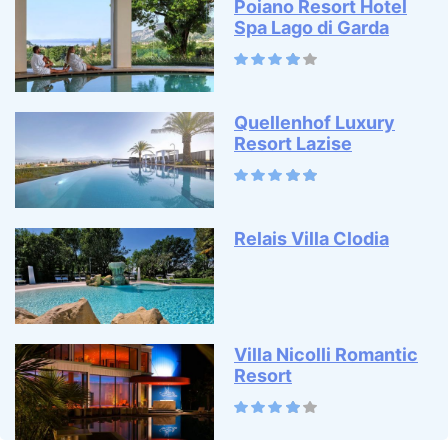
Poiano Resort Hotel
Spa Lago di Garda
Quellenhof Luxury
Resort Lazise
Relais Villa Clodia
Villa Nicolli Romantic
Resort