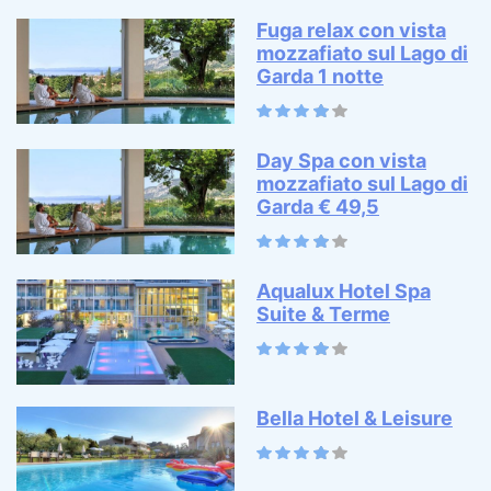
Fuga relax con vista
mozzafiato sul Lago di
Garda 1 notte
Day Spa con vista
mozzafiato sul Lago di
Garda € 49,5
Aqualux Hotel Spa
Suite & Terme
Bella Hotel & Leisure