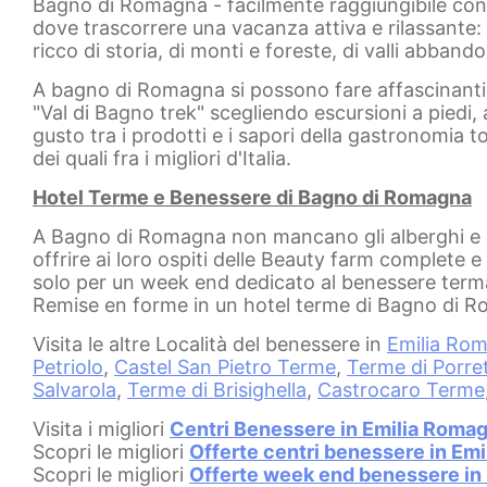
Bagno di Romagna - facilmente raggiungibile con l
dove trascorrere una vacanza attiva e rilassante: i
ricco di storia, di monti e foreste, di valli abbando
A bagno di Romagna si possono fare affascinanti pa
"Val di Bagno trek" scegliendo escursioni a piedi, 
gusto tra i prodotti e i sapori della gastronomia t
dei quali fra i migliori d'Italia.
Hotel Terme e Benessere di Bagno di Romagna
A Bagno di Romagna non mancano gli alberghi e 
offrire ai loro ospiti delle Beauty farm complete 
solo per un week end dedicato al benessere terma
Remise en forme in un hotel terme di Bagno di 
Visita le altre Località del benessere in
Emilia Ro
Petriolo
,
Castel San Pietro Terme
,
Terme di Porre
Salvarola
,
Terme di Brisighella
,
Castrocaro Terme
Visita i migliori
Centri Benessere in Emilia Roma
Scopri le migliori
Offerte centri benessere in Em
Scopri le migliori
Offerte week end benessere in