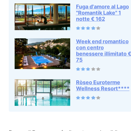
Fuga d'amore al Lago
"Romantik Lake" 1
notte € 162
Week end romantico
con centro
benessere illimitato 
75
Ròseo Euroterme
Wellness Resort****