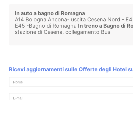
In auto a bagno di Romagna
A14 Bologna Ancona- uscita Cesena Nord - E45
E45 -Bagno di Romagna
In treno a Bagno di 
stazione di Cesena, collegamento Bus
Ricevi aggiornamenti sulle Offerte degli Hotel 
Dichiaro di aver letto
l'informativa privacy
e acconsento al trattamento
al fine di ricevimento della newsletter.