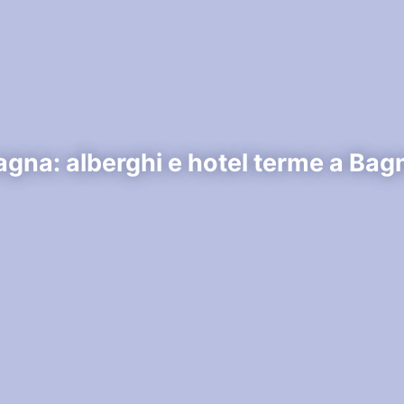
gna: alberghi e hotel terme a Bag