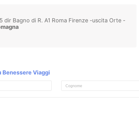
 dir Bagno di R.
A1 Roma Firenze -uscita Orte -
Romagna
su Benessere Viaggi
 dei dati personali
Do il consenso
Non do il consenso