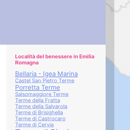
Località del benessere in Emilia
Romagna
Bellaria - Igea Marina
Castel San Pietro Terme
Porretta Terme
Salsomaggiore Terme
Terme della Fratta
Terme della Salvarola
Terme di Brisighella
Terme di Castrocaro
Terme di Cervia