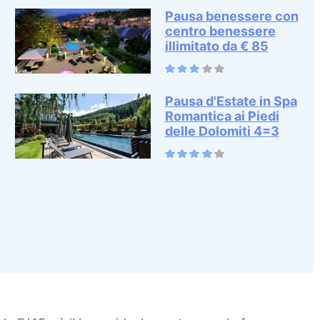
Pausa benessere con
centro benessere
illimitato da € 85
Pausa d'Estate in Spa
Romantica ai Piedi
€
delle Dolomiti 4=3