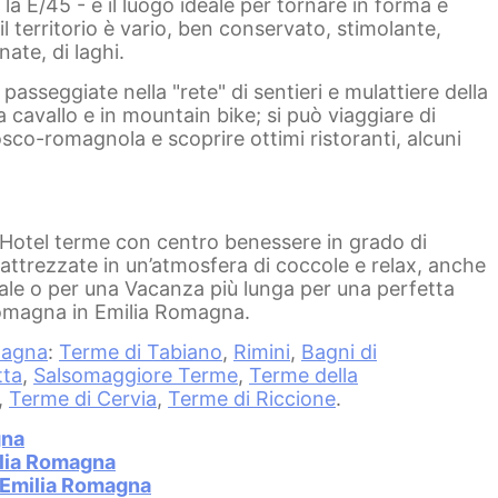
a E/45 - è il luogo ideale per tornare in forma e
l territorio è vario, ben conservato, stimolante,
nate, di laghi.
sseggiate nella "rete" di sentieri e mulattiere della
a cavallo e in mountain bike; si può viaggiare di
osco-romagnola e scoprire ottimi ristoranti, alcuni
Hotel terme con centro benessere in grado di
e attrezzate in un’atmosfera di coccole e relax, anche
le o per una Vacanza più lunga per una perfetta
Romagna in Emilia Romagna.
magna
:
Terme di Tabiano
,
Rimini
,
Bagni di
tta
,
Salsomaggiore Terme
,
Terme della
,
Terme di Cervia
,
Terme di Riccione
.
gna
ilia Romagna
 Emilia Romagna