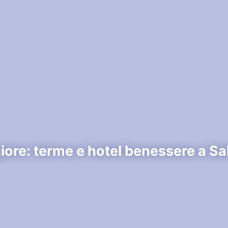
iore: terme e hotel benessere a S