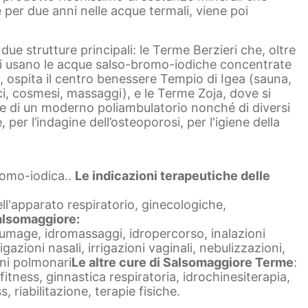
e per due anni nelle acque termali, viene poi
 due strutture principali: le Terme Berzieri che, oltre
i si usano le acque salso-bromo-iodiche concentrate
, ospita il centro benessere Tempio di Igea (sauna,
ci, cosmesi, massaggi), e le Terme Zoja, dove si
ire di un moderno poliambulatorio nonché di diversi
, per l’indagine dell’osteoporosi, per l'igiene della
romo-iodica..
Le indicazioni terapeutiche delle
ell'apparato respiratorio, ginecologiche,
Salsomaggiore:
 humage, idromassaggi, idropercorso, inalazioni
igazioni nasali, irrigazioni vaginali, nebulizzazioni,
oni polmonari
Le altre cure di Salsomaggiore Terme
:
itness, ginnastica respiratoria, idrochinesiterapia,
riabilitazione, terapie fisiche.