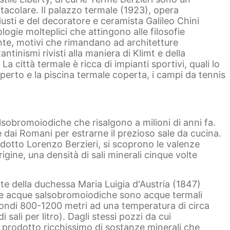
tacolare. Il palazzo termale (1923), opera
iusti e del decoratore e ceramista Galileo Chini
logie molteplici che attingono alle filosofie
nte, motivi che rimandano ad architetture
antinismi rivisti alla maniera di Klimt e della
a città termale è ricca di impianti sportivi, quali lo
'aperto e la piscina termale coperta, i campi da tennis
sobromoiodiche che risalgono a milioni di anni fa.
he dai Romani per estrarne il prezioso sale da cucina.
ndotto Lorenzo Berzieri, si scoprono le valenze
igine, una densità di sali minerali cinque volte
te della duchessa Maria Luigia d'Austria (1847)
e. Le acque salsobromoiodiche sono acque termali
fondi 800-1200 metri ad una temperatura di circa
ali per litro). Dagli stessi pozzi da cui
n prodotto ricchissimo di sostanze minerali che