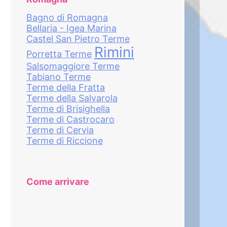
Bagno di Romagna
Bellaria - Igea Marina
Castel San Pietro Terme
Rimini
Porretta Terme
Salsomaggiore Terme
Tabiano Terme
Terme della Fratta
Terme della Salvarola
Terme di Brisighella
Terme di Castrocaro
Terme di Cervia
Terme di Riccione
Come arrivare