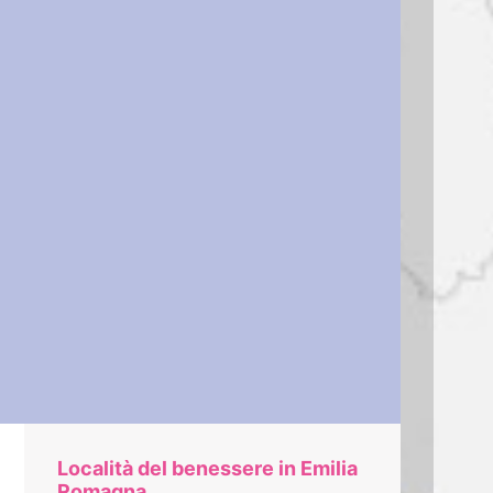
Località del benessere in Emilia
Romagna