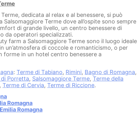
 Terme
erme, dedicata al relax e al benessere, si può
hi a Salsomaggiore Terme dove all’ospite sono sempre
comfort di grande livello, un centro benessere di
to da operatori specializzati.
auty farm a Salsomaggiore Terme sono il luogo ideale
in un’atmosfera di coccole e romanticismo, o per
n forme in un hotel centro benessere a
magna
:
Terme di Tabiano
,
Rimini
,
Bagno di Romagna
,
di Porretta
,
Salsomaggiore Terme
,
Terme della
,
Terme di Cervia
,
Terme di Riccione
.
gna
ilia Romagna
 Emilia Romagna