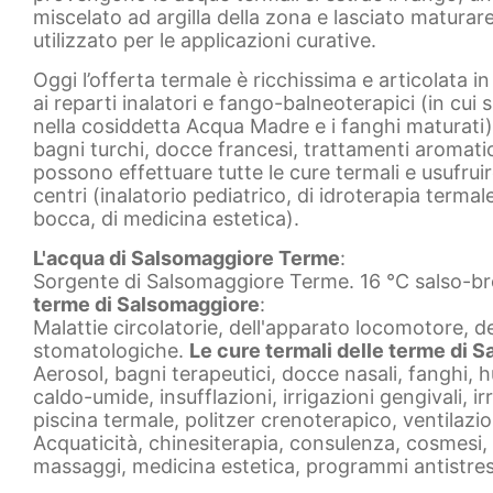
miscelato ad argilla della zona e lasciato maturar
utilizzato per le applicazioni curative.
Oggi l’offerta termale è ricchissima e articolata in
ai reparti inalatori e fango-balneoterapici (in cu
nella cosiddetta Acqua Madre e i fanghi maturati)
bagni turchi, docce francesi, trattamenti aromati
possono effettuare tutte le cure termali e usufru
centri (inalatorio pediatrico, di idroterapia termale
bocca, di medicina estetica).
L'acqua di Salsomaggiore Terme
:
Sorgente di Salsomaggiore Terme. 16 °C salso-b
terme di Salsomaggiore
:
Malattie circolatorie, dell'apparato locomotore, d
stomatologiche.
Le cure termali delle terme di 
Aerosol, bagni terapeutici, docce nasali, fanghi,
caldo-umide, insufflazioni, irrigazioni gengivali, irr
piscina termale, politzer crenoterapico, ventilazi
Acquaticità, chinesiterapia, consulenza, cosmesi, f
massaggi, medicina estetica, programmi antistress, 