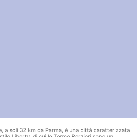
 a soli 32 km da Parma, è una città caratterizzata
tile Liberty, di cui le Terme Berzieri sono un