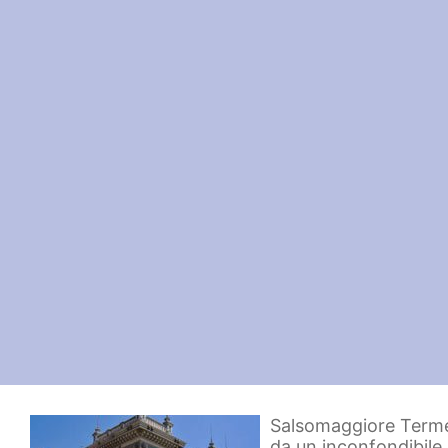
Salsomaggiore Terme,
da un inconfondibile s