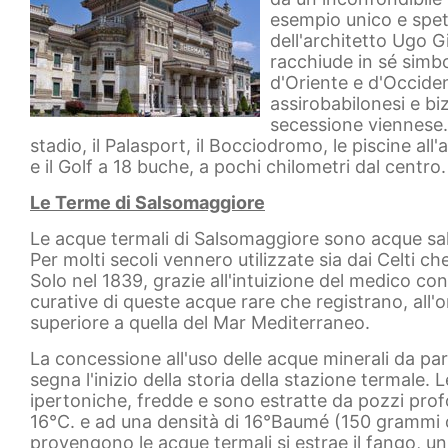
esempio unico e spet
dell'architetto Ugo G
racchiude in sé simbo
d'Oriente e d'Occide
assirobabilonesi e biz
secessione viennese. L
stadio, il Palasport, il Bocciodromo, le piscine all
e il Golf a 18 buche, a pochi chilometri dal centro.
Le Terme di Salsomaggiore
Le acque termali di Salsomaggiore sono acque sal
Per molti secoli vennero utilizzate sia dai Celti c
Solo nel 1839, grazie all'intuizione del medico co
curative di queste acque rare che registrano, all'or
superiore a quella del Mar Mediterraneo.
La concessione all'uso delle acque minerali da par
segna l'inizio della storia della stazione termal
ipertoniche, fredde e sono estratte da pozzi pro
16°C. e ad una densità di 16°Baumé (150 grammi di s
provengono le acque termali si estrae il fango, u