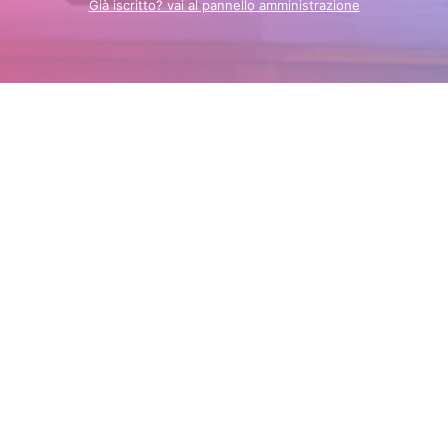
Già iscritto? vai al pannello amministrazione
STRUTTURE
Chi siamo
CHI SIAMO
Aggiungi la tua struttura
Login
Calendario del Benessere
SPA
Iscriviti alla Newsletter
Hotel SPA
Home Benessere Viaggi
Privacy policy
REGIONI TOP
BLOG
SOCIAL
Toscana
Blog
Facebook
Veneto
Benessere
Instagram
Lombardia
Viaggi
Emilia Romagna
Campania
Lazio