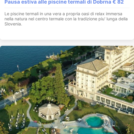
Pausa estiva alle piscine termali di Dobrna € 82
Le piscine termali in una vera a propria oasi di relax immersa
nella natura nel centro termale con la tradizione piu' lunga della
Slovenia.