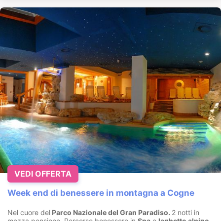
VEDI OFFERTA
Week end di benessere in montagna a Cogne
Nel cuore del
Parco Nazionale del Gran Paradiso.
2 notti in
mezza pensione, Percorso benessere in
Spa
e
laghetto alpino