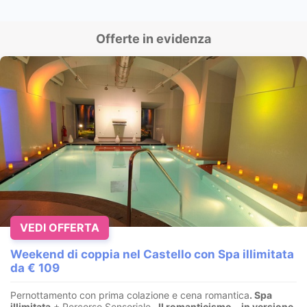
Offerte in evidenza
VEDI OFFERTA
Weekend di coppia nel Castello con Spa illimitata
da € 109
Pernottamento con prima colazione e cena romantica
. Spa
illimitata
+ Percorso Sensoriale
.
. Il romanticismo… in versione