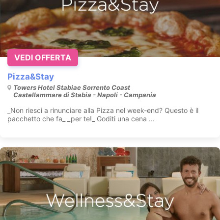
VEDI OFFERTA
Pizza&Stay
Towers Hotel Stabiae Sorrento Coast
Castellammare di Stabia - Napoli - Campania
_Non riesci a rinunciare alla Pizza nel week-end? Questo è il
pacchetto che fa_ _per te!_ Goditi una cena ...