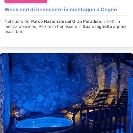
Week end di benessere in montagna a Cogne
Nel cuore del
Parco Nazionale del Gran Paradiso.
2 notti in
mezza pensione, Percorso benessere in
Spa
e
laghetto alpino
riscaldato.