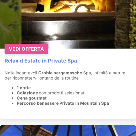
VEDI OFFERTA
Relax d Estate in Private Spa
Nelle incantevoli
Orobie bergamasche
Spa, intimità e natura,
per riconnettervi lontano dalla routine
1 notte
Colazione
con prodotti selezionati
Cena gourmet
Percorso benessere Privato in Mountain Spa