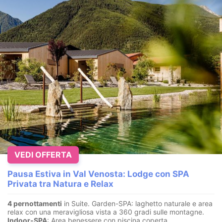
VEDI OFFERTA
Pausa Estiva in Val Venosta: Lodge con SPA
Privata tra Natura e Relax
4 pernottamenti
in Suite. Garden-SPA: laghetto naturale e area
relax con una meravigliosa vista a 360 gradi sulle montagne.
Indoor-SPA
: Area benessere con piscina coperta,