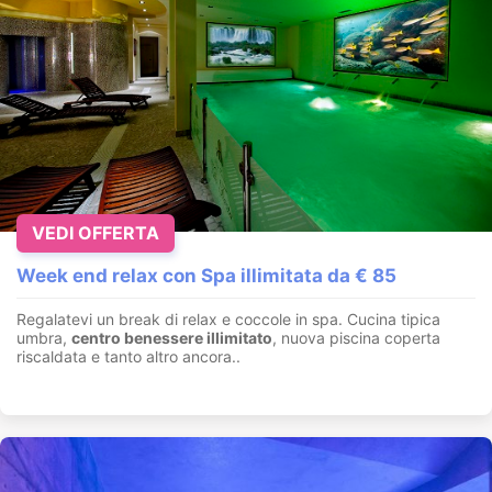
VEDI OFFERTA
Week end relax con Spa illimitata da € 85
Regalatevi un break di relax e coccole in spa. Cucina tipica
umbra,
centro benessere illimitato
, nuova piscina coperta
riscaldata e tanto altro ancora..